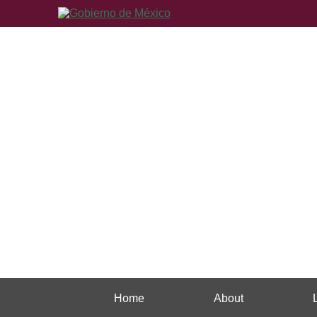
Home
About