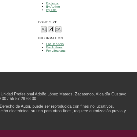
By Issue
By Author
By Title
FONT SIZE
INFORMATION
For Readers
For Authors
For Librarians
/N, Unidad Profesional Adolfo López Mateos, Zacatenco, Alcaldía Gustavo
 00 / 55 57 29 63 00.
 Derecho de Autor, puede ser reproducida con fines no lucrativos,
ión electrónica; su uso para otros fines, requiere autorización previa y