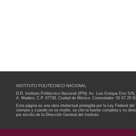
INSTITUTO POLITÉCNICO NACIONAL
D.R. Instituto Politécnico Nacional (IPN). Av. Luis Enrique Erro S
A. Madero, C.P. 07738, Ciudad de México. Conmutador: 55 57 29 60
Esta página es una obra intelectual protegida por la Ley Federal del
siempre y cuando no se mutile, se cite la fuente completa y su direcc
por escrito de la Dirección General del Instituto.