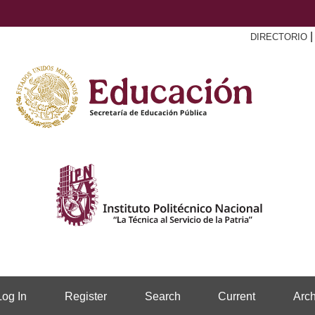
DIRECTORIO
Log In
Register
Search
Current
Arch