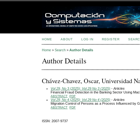
HOME
ABOUT
LOG IN
REGISTER
SEARC
Home
>
Search
>
Author Details
Author Details
Chávez-Chavez, Oscar, Universidad N
Vol 29, No 3 (2025): Vol 29 No 3 (2025)
- Articles
Financial Fraud Detection in the Banking Sector Using Ma
ABSTRACT
PDF
Vol 29, No 4 (2025): Vol 29 No 4 (2025)
- Articles
Migration Control of Persons as a Process Influenced by 
ABSTRACT
PDF
ISSN: 2007-9737