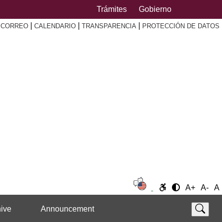
Trámites
Gobierno
|
|
|
|
CORREO
CALENDARIO
TRANSPARENCIA
PROTECCIÓN DE DATOS
A+
A-
A
ive
Announcement