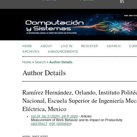
In
HOME
ABOUT
LOG IN
REGISTER
SEARCH
CUR
ARCHIVES
ANNOUNCEMENTS
Home
>
Search
>
Author Details
Author Details
Ramírez Hernández, Orlando, Instituto Polité
Nacional, Escuela Superior de Ingeniería Mec
Eléctrica, Mexico
Vol 24, No 3 (2020): 24(3) 2020
- Articles
Measurement of Work Behavior and its Impact on Productivity
ABSTRACT
PDF (SPANISH)