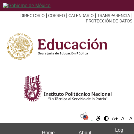
|
|
|
|
DIRECTORIO
CORREO
CALENDARIO
TRANSPARENCIA
PROTECCIÓN DE DATOS
A+
A-
A
Log
Home
About