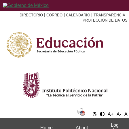
|
|
|
|
DIRECTORIO
CORREO
CALENDARIO
TRANSPARENCIA
PROTECCIÓN DE DATOS
A+
A-
A
Log
Home
About