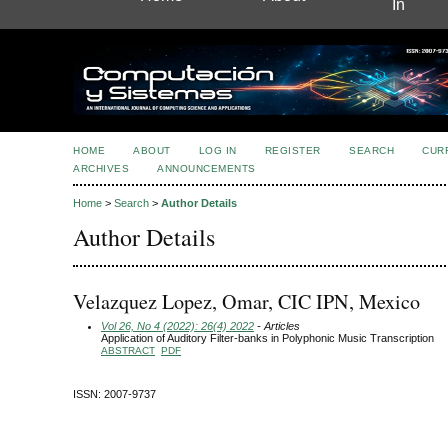
In
HOME
ABOUT
LOG IN
REGISTER
SEARCH
CUR
ARCHIVES
ANNOUNCEMENTS
Home
>
Search
>
Author Details
Author Details
Velazquez Lopez, Omar, CIC IPN, Mexico
Vol 26, No 4 (2022): 26(4) 2022
- Articles
Application of Auditory Filter-banks in Polyphonic Music Transcription
ABSTRACT
PDF
ISSN: 2007-9737