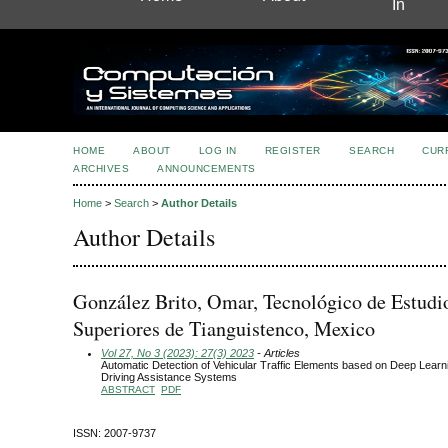
In
HOME
ABOUT
LOG IN
REGISTER
SEARCH
CUR
ARCHIVES
ANNOUNCEMENTS
Home
>
Search
>
Author Details
Author Details
González Brito, Omar, Tecnológico de Estudi
Superiores de Tianguistenco, Mexico
Vol 27, No 3 (2023): 27(3) 2023
- Articles
Automatic Detection of Vehicular Traffic Elements based on Deep Learn
Driving Assistance Systems
ABSTRACT
PDF
ISSN: 2007-9737