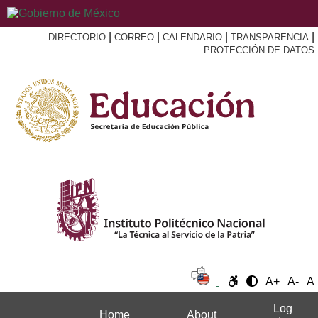
|
|
|
|
DIRECTORIO
CORREO
CALENDARIO
TRANSPARENCIA
PROTECCIÓN DE DATOS
A+
A-
A
Log
Home
About