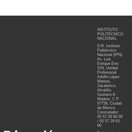
INSTITUTO
POLITÉCNICO
NACIONAL
D.R. Instituto
Politécnico
Nacional (IPN).
Av. Luis
Enrique Erro
S/N, Unidad
Profesional
Adolfo López
Mateos,
Zacatenco,
Alcaldía
Gustavo A.
Madero, C.P.
07738, Ciudad
de México.
Conmutador:
55 57 29 60 00
/ 55 57 29 63
00.