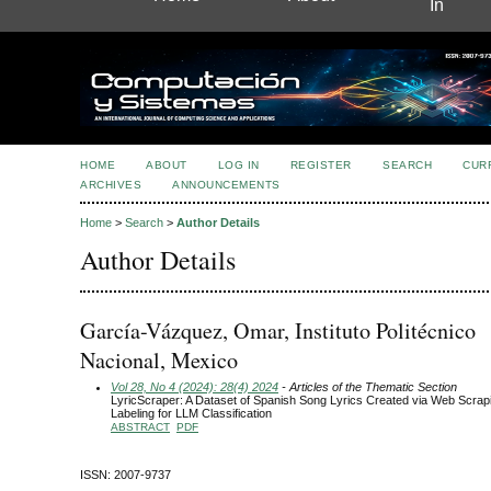
In
HOME
ABOUT
LOG IN
REGISTER
SEARCH
CUR
ARCHIVES
ANNOUNCEMENTS
Home
>
Search
>
Author Details
Author Details
García-Vázquez, Omar, Instituto Politécnico
Nacional, Mexico
Vol 28, No 4 (2024): 28(4) 2024
- Articles of the Thematic Section
LyricScraper: A Dataset of Spanish Song Lyrics Created via Web Scrap
Labeling for LLM Classification
ABSTRACT
PDF
ISSN: 2007-9737