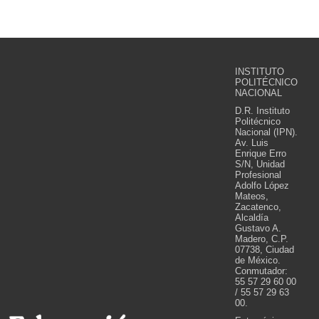
INSTITUTO
POLITÉCNICO
NACIONAL
D.R. Instituto
Politécnico
Nacional (IPN).
Av. Luis
Enrique Erro
S/N, Unidad
Profesional
Adolfo López
Mateos,
Zacatenco,
Alcaldía
Gustavo A.
Madero, C.P.
07738, Ciudad
de México.
Conmutador:
55 57 29 60 00
/ 55 57 29 63
00.