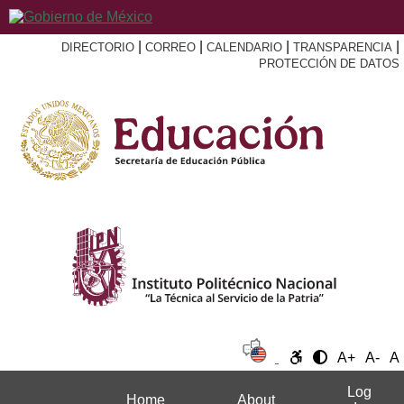
|
|
|
|
DIRECTORIO
CORREO
CALENDARIO
TRANSPARENCIA
PROTECCIÓN DE DATOS
A+
A-
A
Log
Home
About