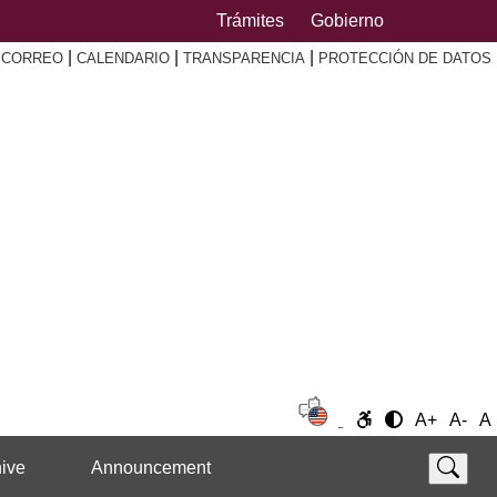
Trámites
Gobierno
|
|
|
|
CORREO
CALENDARIO
TRANSPARENCIA
PROTECCIÓN DE DATOS
A+
A-
A
ive
Announcement