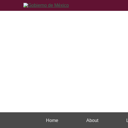
Home
About