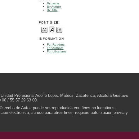
By Issue
By Author
By Title
FONT SIZE
INFORMATION
For Readers
For Authors
For Librarians
/N, Unidad Profesional Adolfo López Mateos, Zacatenco, Alcaldía Gustavo
 00 / 55 57 29 63 00.
 Derecho de Autor, puede ser reproducida con fines no lucrativos,
ión electrónica; su uso para otros fines, requiere autorización previa y