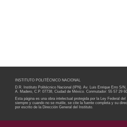
INSTITUTO POLITÉCNICO NACIONAL
D.R. Instituto Politécnico Nacional (IPN). Av. Luis Enrique Erro S
A. Madero, C.P. 07738, Ciudad de México. Conmutador: 55 57 29 60
Esta página es una obra intelectual protegida por la Ley Federal del
siempre y cuando no se mutile, se cite la fuente completa y su direcc
por escrito de la Dirección General del Instituto.