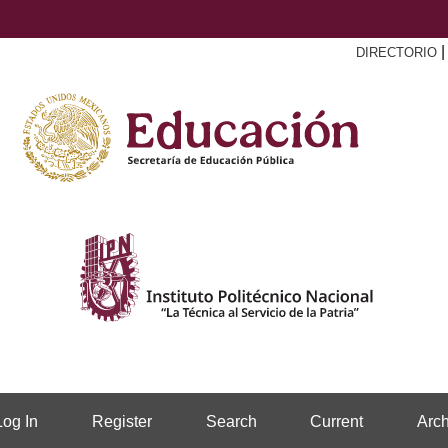
DIRECTORIO
Log In
Register
Search
Current
Arch