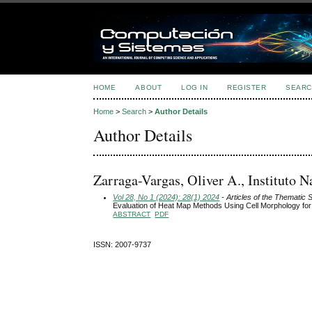
HOME
ABOUT
LOG IN
REGISTER
SEARC
Home
>
Search
>
Author Details
Author Details
Zarraga-Vargas, Oliver A., Instituto N
Vol 28, No 1 (2024): 28(1) 2024
- Articles of the Thematic 
Evaluation of Heat Map Methods Using Cell Morphology for
ABSTRACT
PDF
ISSN: 2007-9737