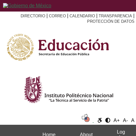
|
|
|
|
DIRECTORIO
CORREO
CALENDARIO
TRANSPARENCIA
PROTECCIÓN DE DATOS
A+
A-
A
Log
Home
About