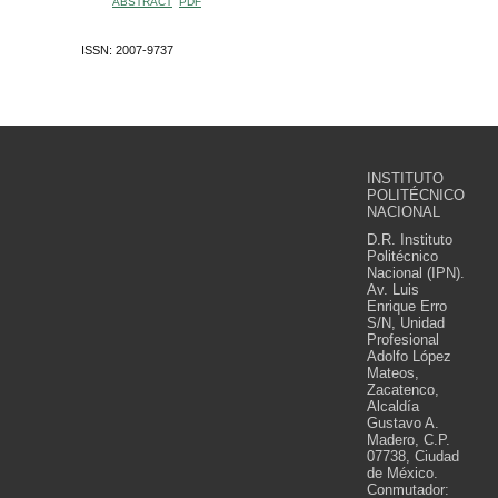
ABSTRACT
PDF
ISSN: 2007-9737
INSTITUTO
POLITÉCNICO
NACIONAL
D.R. Instituto
Politécnico
Nacional (IPN).
Av. Luis
Enrique Erro
S/N, Unidad
Profesional
Adolfo López
Mateos,
Zacatenco,
Alcaldía
Gustavo A.
Madero, C.P.
07738, Ciudad
de México.
Conmutador: