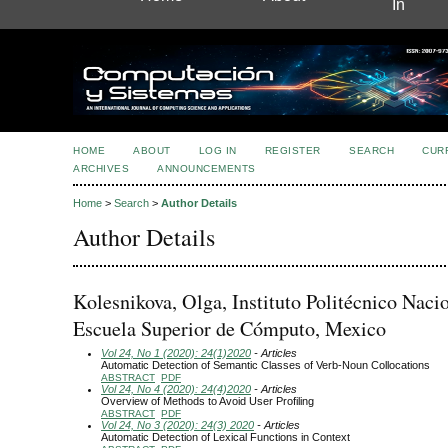
In
HOME
ABOUT
LOG IN
REGISTER
SEARCH
CUR
ARCHIVES
ANNOUNCEMENTS
Home
>
Search
>
Author Details
Author Details
Kolesnikova, Olga, Instituto Politécnico Nacio
Escuela Superior de Cómputo, Mexico
Vol 24, No 1 (2020): 24(1)2020
- Articles
Automatic Detection of Semantic Classes of Verb-Noun Collocations
ABSTRACT
PDF
Vol 24, No 4 (2020): 24(4)2020
- Articles
Overview of Methods to Avoid User Profiling
ABSTRACT
PDF
Vol 24, No 3 (2020): 24(3) 2020
- Articles
Automatic Detection of Lexical Functions in Context