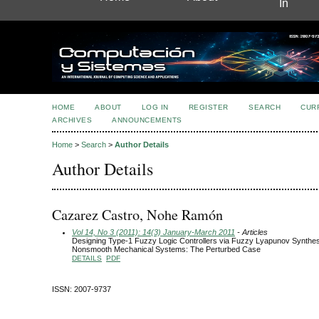
In
HOME
ABOUT
LOG IN
REGISTER
SEARCH
CUR
ARCHIVES
ANNOUNCEMENTS
Home
>
Search
>
Author Details
Author Details
Cazarez Castro, Nohe Ramón
Vol 14, No 3 (2011): 14(3) January-March 2011
- Articles
Designing Type-1 Fuzzy Logic Controllers via Fuzzy Lyapunov Synthes
Nonsmooth Mechanical Systems: The Perturbed Case
DETAILS
PDF
ISSN: 2007-9737