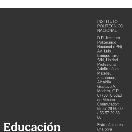
INSTITUTO
POLITÉCNICO
NACIONAL
D.R. Instituto
Politécnico
Nacional (IPN).
Av. Luis
Enrique Erro
S/N, Unidad
Profesional
Adolfo López
Mateos,
Zacatenco,
Alcaldía
Gustavo A.
Madero, C.P.
07738, Ciudad
de México.
Conmutador:
55 57 29 60 00
/ 55 57 29 63
00.
Esta página es
una obra