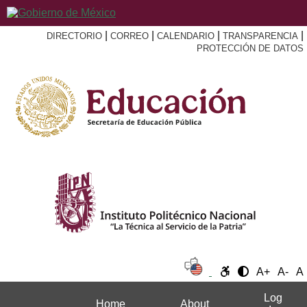
|
|
|
|
DIRECTORIO
CORREO
CALENDARIO
TRANSPARENCIA
PROTECCIÓN DE DATOS
A+
A-
A
Log
Home
About