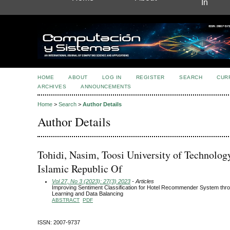
In
HOME
ABOUT
LOG IN
REGISTER
SEARCH
CUR
ARCHIVES
ANNOUNCEMENTS
Home
>
Search
>
Author Details
Author Details
Tohidi, Nasim, Toosi University of Technology
Islamic Republic Of
Vol 27, No 3 (2023): 27(3) 2023
- Articles
Improving Sentiment Classification for Hotel Recommender System th
Learning and Data Balancing
ABSTRACT
PDF
ISSN: 2007-9737