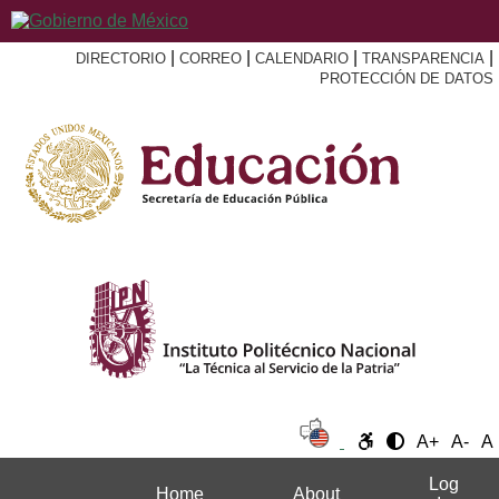
|
|
|
|
DIRECTORIO
CORREO
CALENDARIO
TRANSPARENCIA
PROTECCIÓN DE DATOS
A+
A-
A
Log
Home
About