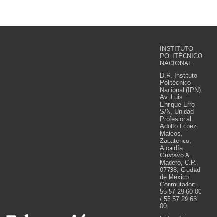
INSTITUTO
POLITÉCNICO
NACIONAL
D.R. Instituto
Politécnico
Nacional (IPN).
Av. Luis
Enrique Erro
S/N, Unidad
Profesional
Adolfo López
Mateos,
Zacatenco,
Alcaldía
Gustavo A.
Madero, C.P.
07738, Ciudad
de México.
Conmutador:
55 57 29 60 00
/ 55 57 29 63
00.