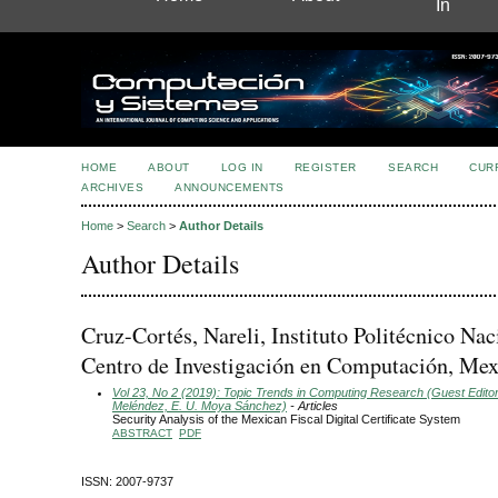
In
HOME
ABOUT
LOG IN
REGISTER
SEARCH
CUR
ARCHIVES
ANNOUNCEMENTS
Home
>
Search
>
Author Details
Author Details
Cruz-Cortés, Nareli, Instituto Politécnico Nac
Centro de Investigación en Computación, Mex
Vol 23, No 2 (2019): Topic Trends in Computing Research (Guest Editors
Meléndez, E. U. Moya Sánchez)
- Articles
Security Analysis of the Mexican Fiscal Digital Certificate System
ABSTRACT
PDF
ISSN: 2007-9737