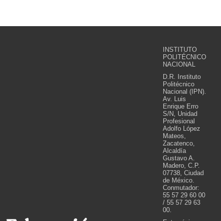
INSTITUTO
POLITÉCNICO
NACIONAL
D.R. Instituto
Politécnico
Nacional (IPN).
Av. Luis
Enrique Erro
S/N, Unidad
Profesional
Adolfo López
Mateos,
Zacatenco,
Alcaldía
Gustavo A.
Madero, C.P.
07738, Ciudad
de México.
Conmutador:
55 57 29 60 00
/ 55 57 29 63
00.