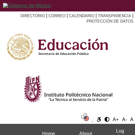
|
|
|
|
DIRECTORIO
CORREO
CALENDARIO
TRANSPARENCIA
PROTECCIÓN DE DATOS
A+
A-
A
Log
Home
About