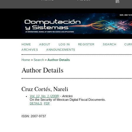
In
HOME
ABOUT
LOG IN
REGISTER
SEARCH
CUR
ARCHIVES
ANNOUNCEMENTS
Home
>
Search
>
Author Details
Author Details
Cruz Cortés, Nareli
Vol. 12, No. 1 (2008)
- Articles
On the Security of Mexican Digital Fiscal Documents.
DETAILS
PDF
ISSN: 2007-9737