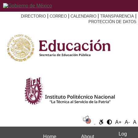
|
|
|
|
DIRECTORIO
CORREO
CALENDARIO
TRANSPARENCIA
PROTECCIÓN DE DATOS
A+
A-
A
Log
Home
About