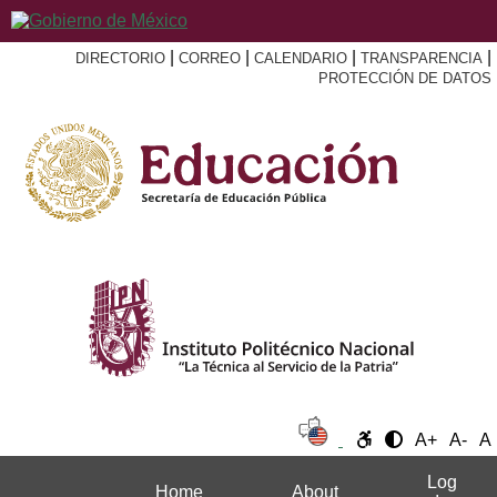
|
|
|
|
DIRECTORIO
CORREO
CALENDARIO
TRANSPARENCIA
PROTECCIÓN DE DATOS
A+
A-
A
Log
Home
About