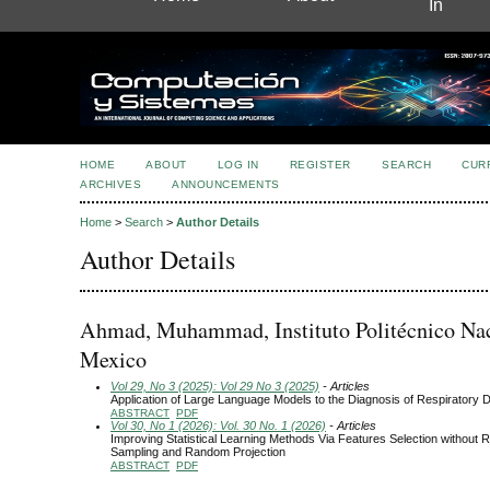
In
HOME
ABOUT
LOG IN
REGISTER
SEARCH
CUR
ARCHIVES
ANNOUNCEMENTS
Home
>
Search
>
Author Details
Author Details
Ahmad, Muhammad, Instituto Politécnico Nac
Mexico
Vol 29, No 3 (2025): Vol 29 No 3 (2025)
- Articles
Application of Large Language Models to the Diagnosis of Respiratory 
ABSTRACT
PDF
Vol 30, No 1 (2026): Vol. 30 No. 1 (2026)
- Articles
Improving Statistical Learning Methods Via Features Selection without
Sampling and Random Projection
ABSTRACT
PDF