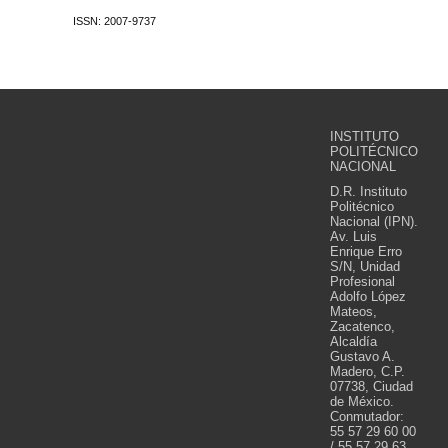
ISSN: 2007-9737
INSTITUTO
POLITÉCNICO
NACIONAL
D.R. Instituto
Politécnico
Nacional (IPN).
Av. Luis
Enrique Erro
S/N, Unidad
Profesional
Adolfo López
Mateos,
Zacatenco,
Alcaldía
Gustavo A.
Madero, C.P.
07738, Ciudad
de México.
Conmutador:
55 57 29 60 00
/ 55 57 29 63