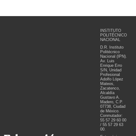
INSTITUTO
POLITÉCNICO
NACIONAL
D.R. Instituto
Politécnico
Nacional (IPN).
Av. Luis
Enrique Erro
S/N, Unidad
Profesional
Adolfo López
Mateos,
Zacatenco,
Alcaldía
Gustavo A.
Madero, C.P.
07738, Ciudad
de México.
Conmutador:
55 57 29 60 00
/ 55 57 29 63
00.