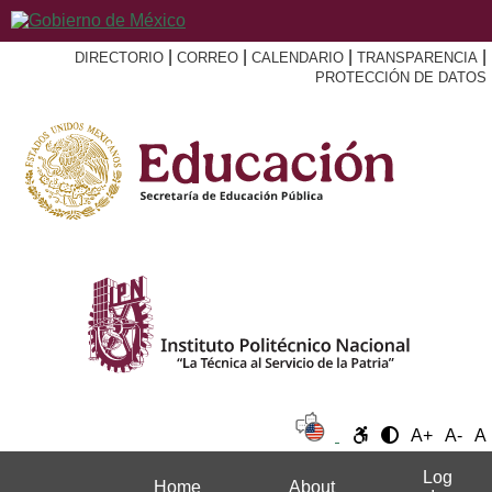
|
|
|
|
DIRECTORIO
CORREO
CALENDARIO
TRANSPARENCIA
PROTECCIÓN DE DATOS
A+
A-
A
Log
Home
About