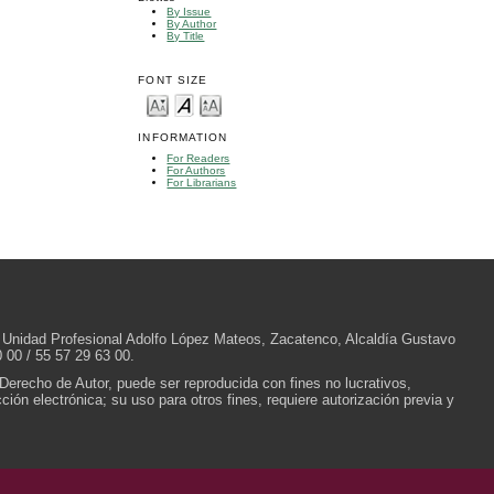
By Issue
By Author
By Title
FONT SIZE
INFORMATION
For Readers
For Authors
For Librarians
/N, Unidad Profesional Adolfo López Mateos, Zacatenco, Alcaldía Gustavo
 00 / 55 57 29 63 00.
 Derecho de Autor, puede ser reproducida con fines no lucrativos,
ión electrónica; su uso para otros fines, requiere autorización previa y