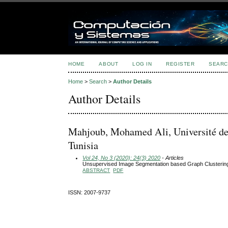
HOME
ABOUT
LOG IN
REGISTER
SEARC
Home
>
Search
>
Author Details
Author Details
Mahjoub, Mohamed Ali, Université de 
Tunisia
Vol 24, No 3 (2020): 24(3) 2020
- Articles
Unsupervised Image Segmentation based Graph Clusterin
ABSTRACT
PDF
ISSN: 2007-9737