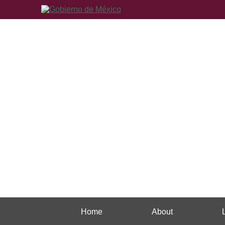
Home
About