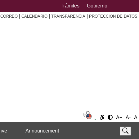
Trámites
Gobierno
|
|
|
|
CORREO
CALENDARIO
TRANSPARENCIA
PROTECCIÓN DE DATOS
A+
A-
A
ive
Announcement