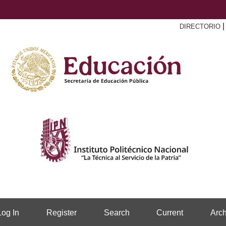
DIRECTORIO
Log In
Register
Search
Current
Arch