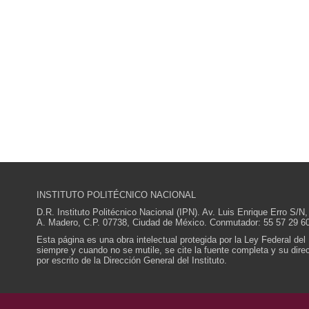
INSTITUTO POLITÉCNICO NACIONAL
D.R. Instituto Politécnico Nacional (IPN). Av. Luis Enrique Erro S
A. Madero, C.P. 07738, Ciudad de México. Conmutador: 55 57 29 60
Esta página es una obra intelectual protegida por la Ley Federal del
siempre y cuando no se mutile, se cite la fuente completa y su direcc
por escrito de la Dirección General del Instituto.