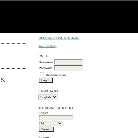
OPEN JOURNAL SYSTEMS
Journal Help
USER
Username
Password
Remember me
IS,
LANGUAGE
JOURNAL CONTENT
Search
Browse