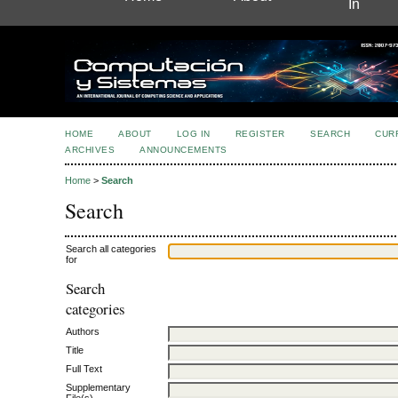
In
HOME
ABOUT
LOG IN
REGISTER
SEARCH
CUR
ARCHIVES
ANNOUNCEMENTS
Home
>
Search
Search
Search all categories
for
Search
categories
Authors
Title
Full Text
Supplementary
File(s)