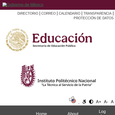
|
|
|
|
DIRECTORIO
CORREO
CALENDARIO
TRANSPARENCIA
PROTECCIÓN DE DATOS
A+
A-
A
Log
Home
About