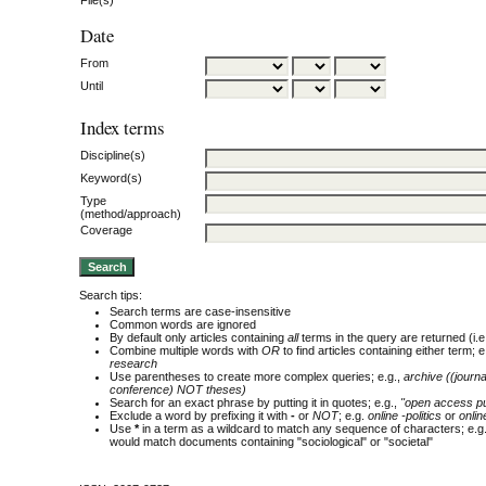
Date
From
Until
Index terms
Discipline(s)
Keyword(s)
Type
(method/approach)
Coverage
Search tips:
Search terms are case-insensitive
Common words are ignored
By default only articles containing
all
terms in the query are returned (i.e
Combine multiple words with
OR
to find articles containing either term; e
research
Use parentheses to create more complex queries; e.g.,
archive ((journ
conference) NOT theses)
Search for an exact phrase by putting it in quotes; e.g.,
"open access pu
Exclude a word by prefixing it with
-
or
NOT
; e.g.
online -politics
or
onlin
Use
*
in a term as a wildcard to match any sequence of characters; e.g
would match documents containing "sociological" or "societal"