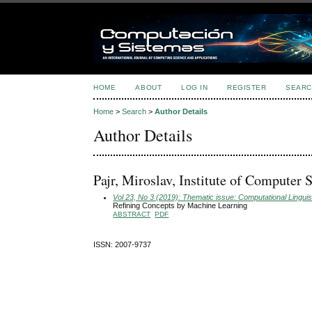
HOME
ABOUT
LOG IN
REGISTER
SEARC
Home
>
Search
>
Author Details
Author Details
Pajr, Miroslav, Institute of Computer 
Vol 23, No 3 (2019): Thematic issue: Computational Linguis
Refining Concepts by Machine Learning
ABSTRACT
PDF
ISSN: 2007-9737