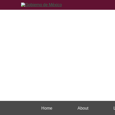
Home
About