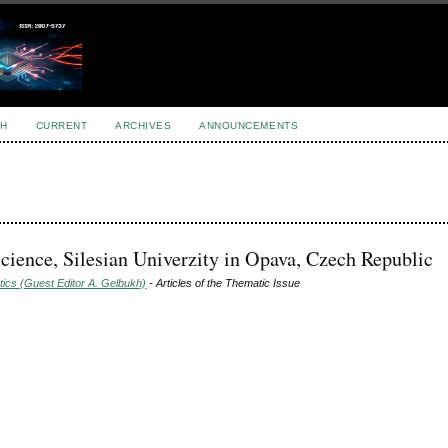
H
CURRENT
ARCHIVES
ANNOUNCEMENTS
Science, Silesian Univerzity in Opava, Czech Republic
tics (Guest Editor A. Gelbukh)
- Articles of the Thematic Issue