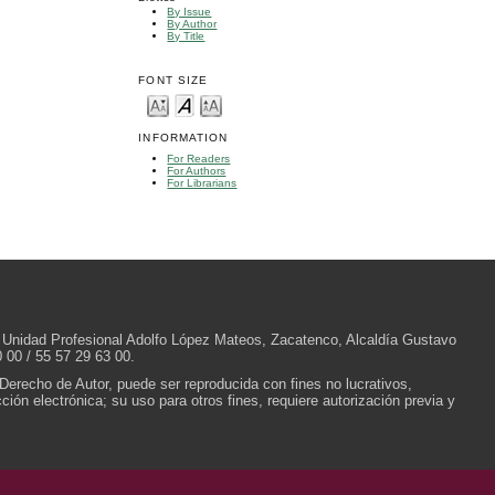
By Issue
By Author
By Title
FONT SIZE
INFORMATION
For Readers
For Authors
For Librarians
/N, Unidad Profesional Adolfo López Mateos, Zacatenco, Alcaldía Gustavo
 00 / 55 57 29 63 00.
 Derecho de Autor, puede ser reproducida con fines no lucrativos,
ión electrónica; su uso para otros fines, requiere autorización previa y