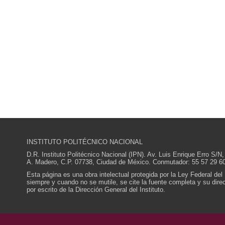
INSTITUTO POLITÉCNICO NACIONAL
D.R. Instituto Politécnico Nacional (IPN). Av. Luis Enrique Erro S
A. Madero, C.P. 07738, Ciudad de México. Conmutador: 55 57 29 60
Esta página es una obra intelectual protegida por la Ley Federal del
siempre y cuando no se mutile, se cite la fuente completa y su direcc
por escrito de la Dirección General del Instituto.