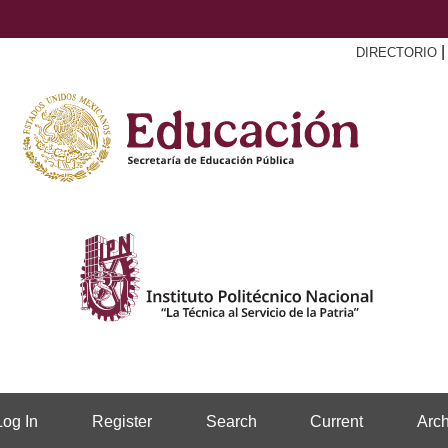
DIRECTORIO
Log In
Register
Search
Current
Arch