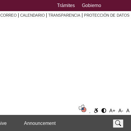
Trámites
Gobierno
|
|
|
|
CORREO
CALENDARIO
TRANSPARENCIA
PROTECCIÓN DE DATOS
A+
A-
A
ive
Announcement