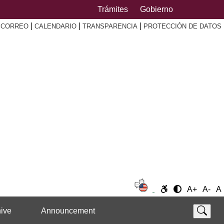
Trámites
Gobierno
|
|
|
|
CORREO
CALENDARIO
TRANSPARENCIA
PROTECCIÓN DE DATOS
A+
A-
A
ive
Announcement