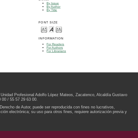
By Issue
By Author
By Title
FONT SIZE
INFORMATION
For Readers
For Authors
For Librarians
/N, Unidad Profesional Adolfo López Mateos, Zacatenco, Alcaldía Gustavo
 00 / 55 57 29 63 00.
 Derecho de Autor, puede ser reproducida con fines no lucrativos,
ión electrónica; su uso para otros fines, requiere autorización previa y