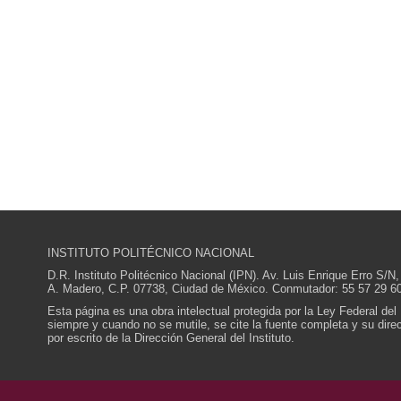
INSTITUTO POLITÉCNICO NACIONAL
D.R. Instituto Politécnico Nacional (IPN). Av. Luis Enrique Erro S
A. Madero, C.P. 07738, Ciudad de México. Conmutador: 55 57 29 60
Esta página es una obra intelectual protegida por la Ley Federal del
siempre y cuando no se mutile, se cite la fuente completa y su direcc
por escrito de la Dirección General del Instituto.