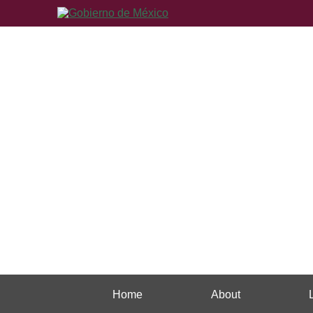
Home
About