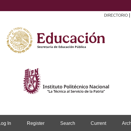
DIRECTORIO
Log In
Register
Search
Current
Arch