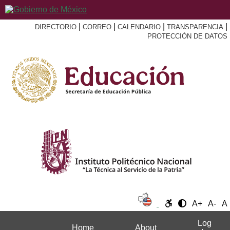
|
|
|
|
DIRECTORIO
CORREO
CALENDARIO
TRANSPARENCIA
PROTECCIÓN DE DATOS
A+
A-
A
Log
Home
About