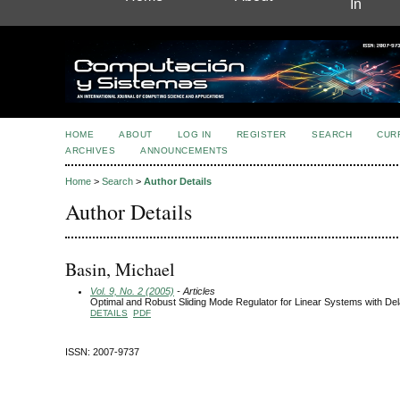
In
HOME
ABOUT
LOG IN
REGISTER
SEARCH
CUR
ARCHIVES
ANNOUNCEMENTS
Home
>
Search
>
Author Details
Author Details
Basin, Michael
Vol. 9, No. 2 (2005)
- Articles
Optimal and Robust Sliding Mode Regulator for Linear Systems with De
DETAILS
PDF
ISSN: 2007-9737