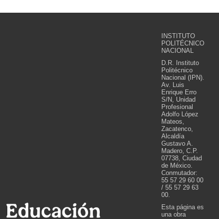
INSTITUTO
POLITÉCNICO
NACIONAL
D.R. Instituto
Politécnico
Nacional (IPN).
Av. Luis
Enrique Erro
S/N, Unidad
Profesional
Adolfo López
Mateos,
Zacatenco,
Alcaldía
Gustavo A.
Madero, C.P.
07738, Ciudad
de México.
Conmutador:
55 57 29 60 00
/ 55 57 29 63
00.
Esta página es
una obra