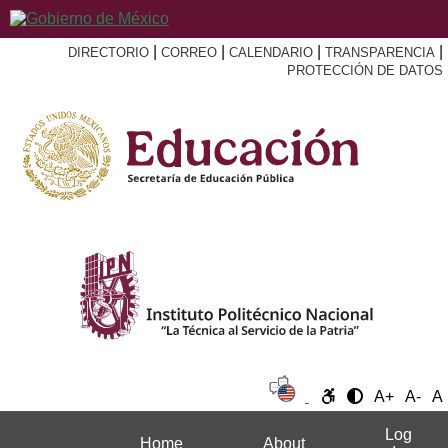
|
|
|
|
DIRECTORIO
CORREO
CALENDARIO
TRANSPARENCIA
PROTECCIÓN DE DATOS
A+
A-
A
Log
Home
About