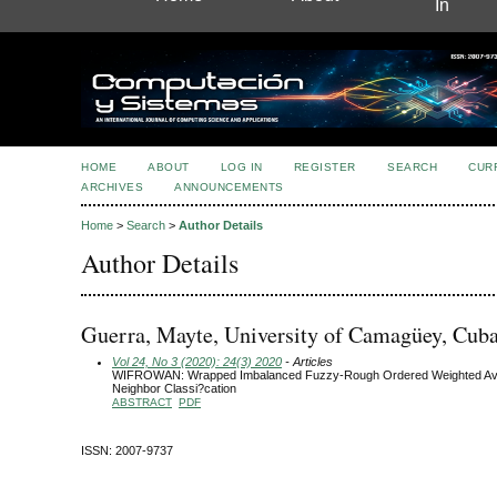
In
HOME
ABOUT
LOG IN
REGISTER
SEARCH
CUR
ARCHIVES
ANNOUNCEMENTS
Home
>
Search
>
Author Details
Author Details
Guerra, Mayte, University of Camagüey, Cub
Vol 24, No 3 (2020): 24(3) 2020
- Articles
WIFROWAN: Wrapped Imbalanced Fuzzy-Rough Ordered Weighted Av
Neighbor Classi?cation
ABSTRACT
PDF
ISSN: 2007-9737