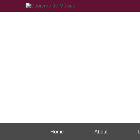
Home
About