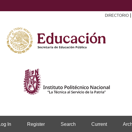
DIRECTORIO
Log In
Register
Search
Current
Arch