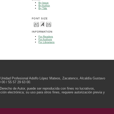
By Issue
By Author
By Title
FONT SIZE
INFORMATION
For Readers
For Authors
For Librarians
/N, Unidad Profesional Adolfo López Mateos, Zacatenco, Alcaldía Gustavo
 00 / 55 57 29 63 00.
 Derecho de Autor, puede ser reproducida con fines no lucrativos,
ión electrónica; su uso para otros fines, requiere autorización previa y