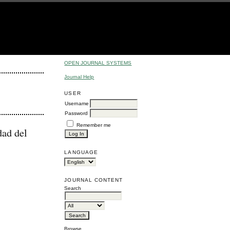
OPEN JOURNAL SYSTEMS
Journal Help
USER
Username
Password
Remember me
dad del
LANGUAGE
JOURNAL CONTENT
Search
Browse