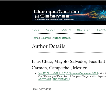
HOME
ABOUT
LOG IN
REGISTER
SEARC
Home
>
Search
>
Author Details
Author Details
Islas Chuc, Mayolo Salvador, Faculta
Carmen, Campeche., Mexico
Vol 17, No 4 (2013): 17(4) October-December 2013
- Artic
On Efficiency of Detection of Subpixel Targets with Hypo
ABSTRACT
PDF (SPANISH)
ISSN: 2007-9737