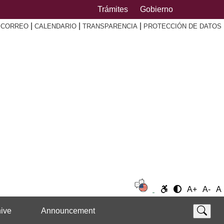
Trámites
Gobierno
|
|
|
|
CORREO
CALENDARIO
TRANSPARENCIA
PROTECCIÓN DE DATOS
A+
A-
A
ive
Announcement