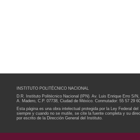
INSTITUTO POLITÉCNICO NACIONAL
D.R. Instituto Politécnico Nacional (IPN). Av. Luis Enrique Erro S
A. Madero, C.P. 07738, Ciudad de México. Conmutador: 55 57 29 60
Esta página es una obra intelectual protegida por la Ley Federal del
siempre y cuando no se mutile, se cite la fuente completa y su direcc
por escrito de la Dirección General del Instituto.