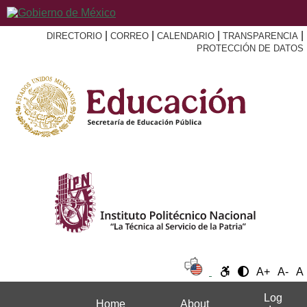
|
|
|
|
DIRECTORIO
CORREO
CALENDARIO
TRANSPARENCIA
PROTECCIÓN DE DATOS
A+
A-
A
Log
Home
About