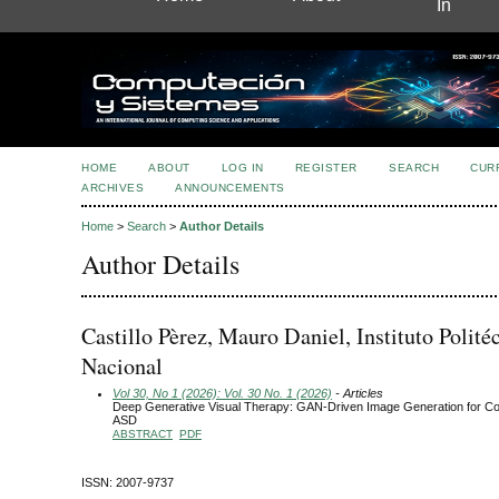
In
HOME
ABOUT
LOG IN
REGISTER
SEARCH
CUR
ARCHIVES
ANNOUNCEMENTS
Home
>
Search
>
Author Details
Author Details
Castillo Pèrez, Mauro Daniel, Instituto Polité
Nacional
Vol 30, No 1 (2026): Vol. 30 No. 1 (2026)
- Articles
Deep Generative Visual Therapy: GAN-Driven Image Generation for Cog
ASD
ABSTRACT
PDF
ISSN: 2007-9737