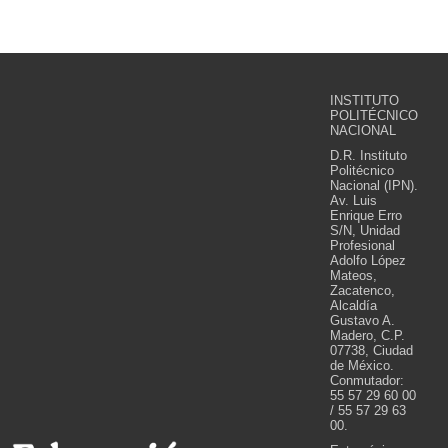
INSTITUTO
POLITÉCNICO
NACIONAL
D.R. Instituto
Politécnico
Nacional (IPN).
Av. Luis
Enrique Erro
S/N, Unidad
Profesional
Adolfo López
Mateos,
Zacatenco,
Alcaldía
Gustavo A.
Madero, C.P.
07738, Ciudad
de México.
Conmutador:
55 57 29 60 00
/ 55 57 29 63
00.