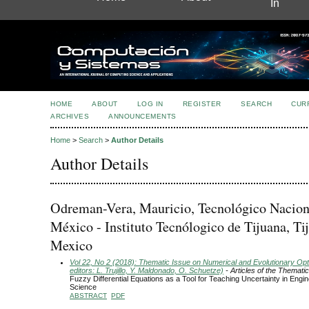
In
HOME
ABOUT
LOG IN
REGISTER
SEARCH
CUR
ARCHIVES
ANNOUNCEMENTS
Home
>
Search
>
Author Details
Author Details
Odreman-Vera, Mauricio, Tecnológico Nacion
México - Instituto Tecnólogico de Tijuana, Ti
Mexico
Vol 22, No 2 (2018): Thematic Issue on Numerical and Evolutionary Opt
editors: L. Trujillo, Y. Maldonado, O. Schuetze)
- Articles of the Themati
Fuzzy Differential Equations as a Tool for Teaching Uncertainty in Engi
Science
ABSTRACT
PDF