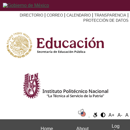
|
|
|
|
DIRECTORIO
CORREO
CALENDARIO
TRANSPARENCIA
PROTECCIÓN DE DATOS
A+
A-
A
Log
Home
About