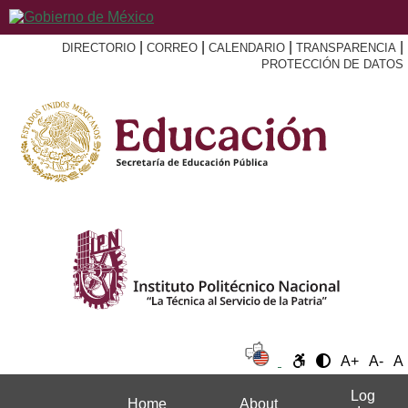
|
|
|
|
DIRECTORIO
CORREO
CALENDARIO
TRANSPARENCIA
PROTECCIÓN DE DATOS
A+
A-
A
Log
Home
About