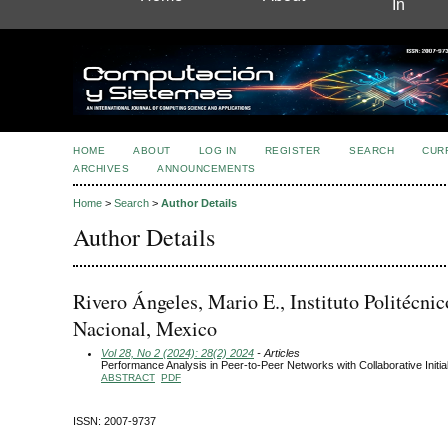
In
HOME
ABOUT
LOG IN
REGISTER
SEARCH
CUR
ARCHIVES
ANNOUNCEMENTS
Home
>
Search
>
Author Details
Author Details
Rivero Ángeles, Mario E., Instituto Politécnic
Nacional, Mexico
Vol 28, No 2 (2024): 28(2) 2024
- Articles
Performance Analysis in Peer-to-Peer Networks with Collaborative Initia
ABSTRACT
PDF
ISSN: 2007-9737