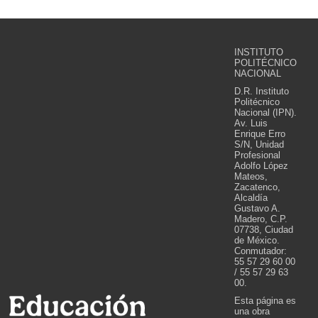
INSTITUTO
POLITÉCNICO
NACIONAL
D.R. Instituto
Politécnico
Nacional (IPN).
Av. Luis
Enrique Erro
S/N, Unidad
Profesional
Adolfo López
Mateos,
Zacatenco,
Alcaldía
Gustavo A.
Madero, C.P.
07738, Ciudad
de México.
Conmutador:
55 57 29 60 00
/ 55 57 29 63
00.
Esta página es
una obra