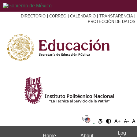
|
|
|
|
DIRECTORIO
CORREO
CALENDARIO
TRANSPARENCIA
PROTECCIÓN DE DATOS
A+
A-
A
Log
Home
About