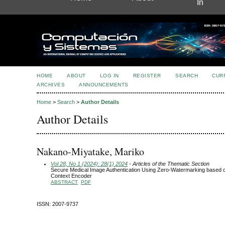
In
HOME
ABOUT
LOG IN
REGISTER
SEARCH
CUR
ARCHIVES
ANNOUNCEMENTS
Home
>
Search
>
Author Details
Author Details
Nakano-Miyatake, Mariko
Vol 28, No 1 (2024): 28(1) 2024
- Articles of the Thematic Section
Secure Medical Image Authentication Using Zero-Watermarking based 
Context Encoder
ABSTRACT
PDF
ISSN: 2007-9737