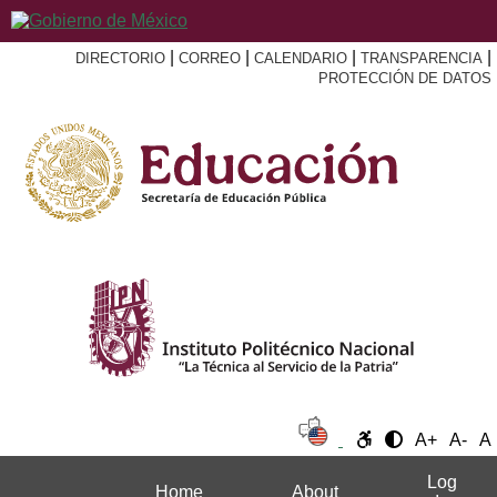
|
|
|
|
DIRECTORIO
CORREO
CALENDARIO
TRANSPARENCIA
PROTECCIÓN DE DATOS
A+
A-
A
Log
Home
About