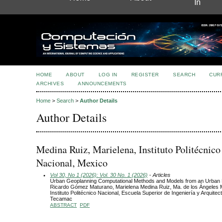
In
HOME
ABOUT
LOG IN
REGISTER
SEARCH
CUR
ARCHIVES
ANNOUNCEMENTS
Home
>
Search
>
Author Details
Author Details
Medina Ruiz, Marielena, Instituto Politécnico
Nacional, Mexico
Vol 30, No 1 (2026): Vol. 30 No. 1 (2026)
- Articles
Urban Geoplanning Computational Methods and Models from an Urban 
Ricardo Gómez Maturano, Marielena Medina Ruiz, Ma. de los Ángeles 
Instituto Politécnico Nacional, Escuela Superior de Ingeniería y Arquitec
Tecamac
ABSTRACT
PDF