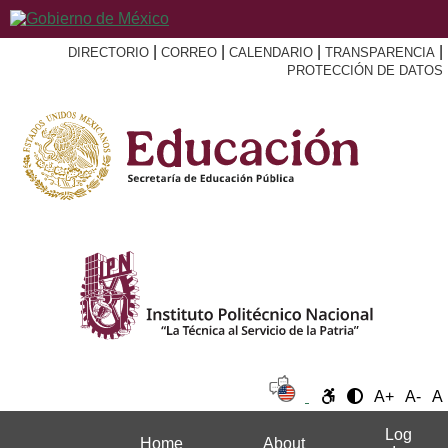
|
|
|
|
DIRECTORIO
CORREO
CALENDARIO
TRANSPARENCIA
PROTECCIÓN DE DATOS
A+
A-
A
Log
Home
About