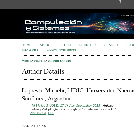
In
HOME
ABOUT
LOG IN
REGISTER
SEARCH
CUR
ARCHIVES
ANNOUNCEMENTS
Home
>
Search
>
Author Details
Author Details
Lopresti, Mariela, LIDIC. Universidad Nacion
San Luis., Argentina
Vol 17, No 3 (2013): 17(3) July-September 2013
- Articles
Solving Multiple Queries through a Permutation Index in GPU
ABSTRACT
PDF
ISSN: 2007-9737