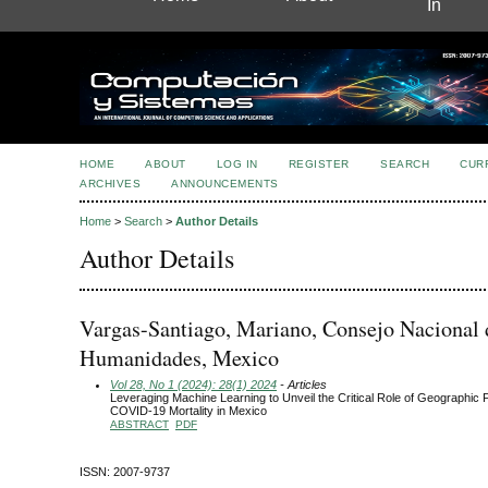
In
HOME
ABOUT
LOG IN
REGISTER
SEARCH
CUR
ARCHIVES
ANNOUNCEMENTS
Home
>
Search
>
Author Details
Author Details
Vargas-Santiago, Mariano, Consejo Nacional 
Humanidades, Mexico
Vol 28, No 1 (2024): 28(1) 2024
- Articles
Leveraging Machine Learning to Unveil the Critical Role of Geographic 
COVID-19 Mortality in Mexico
ABSTRACT
PDF
ISSN: 2007-9737