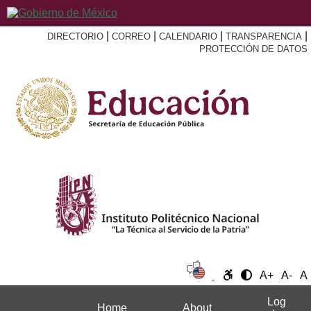
|
|
|
|
DIRECTORIO
CORREO
CALENDARIO
TRANSPARENCIA
PROTECCIÓN DE DATOS
A+
A-
A
Log
Home
About