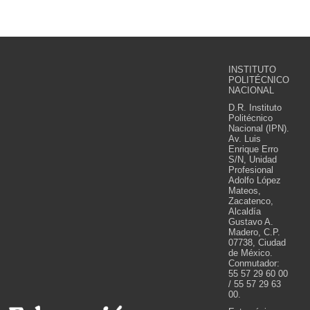
INSTITUTO
POLITÉCNICO
NACIONAL
D.R. Instituto
Politécnico
Nacional (IPN).
Av. Luis
Enrique Erro
S/N, Unidad
Profesional
Adolfo López
Mateos,
Zacatenco,
Alcaldía
Gustavo A.
Madero, C.P.
07738, Ciudad
de México.
Conmutador:
55 57 29 60 00
/ 55 57 29 63
00.