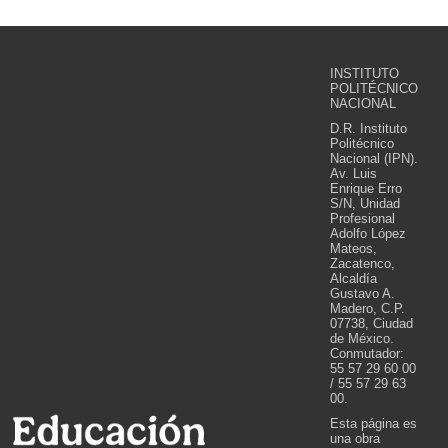
INSTITUTO
POLITÉCNICO
NACIONAL
D.R. Instituto
Politécnico
Nacional (IPN).
Av. Luis
Enrique Erro
S/N, Unidad
Profesional
Adolfo López
Mateos,
Zacatenco,
Alcaldía
Gustavo A.
Madero, C.P.
07738, Ciudad
de México.
Conmutador:
55 57 29 60 00
/ 55 57 29 63
00.
Esta página es
una obra