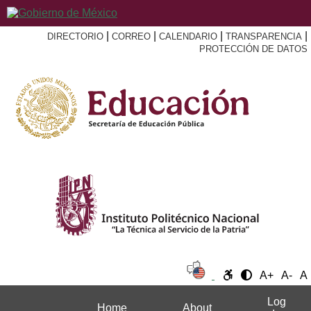
|
|
|
|
DIRECTORIO
CORREO
CALENDARIO
TRANSPARENCIA
PROTECCIÓN DE DATOS
A+
A-
A
Log
Home
About