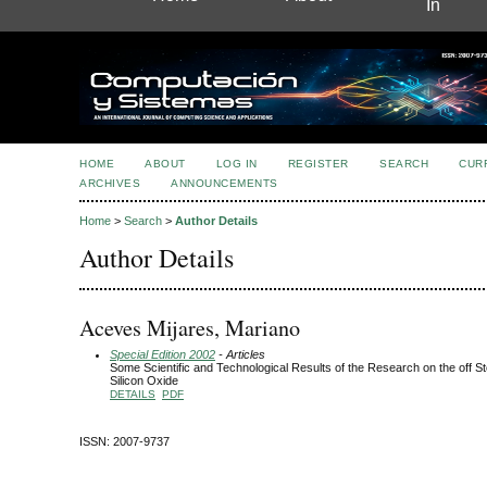
In
HOME
ABOUT
LOG IN
REGISTER
SEARCH
CUR
ARCHIVES
ANNOUNCEMENTS
Home
>
Search
>
Author Details
Author Details
Aceves Mijares, Mariano
Special Edition 2002
- Articles
Some Scientific and Technological Results of the Research on the off S
Silicon Oxide
DETAILS
PDF
ISSN: 2007-9737