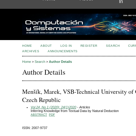
In
HOME
ABOUT
LOG IN
REGISTER
SEARCH
CUR
ARCHIVES
ANNOUNCEMENTS
Home
>
Search
>
Author Details
Author Details
Menšík, Marek, VSB-Technical University of 
Czech Republic
Vol 24, No 1 (2020): 24(1)2020
- Articles
Inferring Knowledge from Textual Data by Natural Deduction
ABSTRACT
PDF
ISSN: 2007-9737