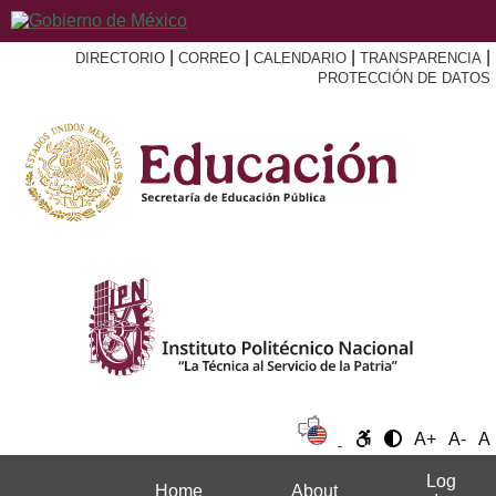
|
|
|
|
DIRECTORIO
CORREO
CALENDARIO
TRANSPARENCIA
PROTECCIÓN DE DATOS
A+
A-
A
Log
Home
About