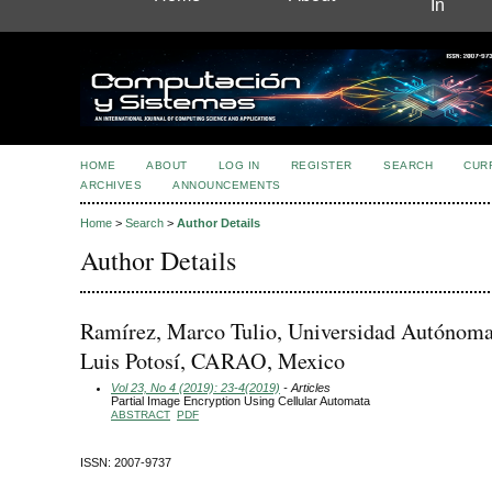
In
HOME
ABOUT
LOG IN
REGISTER
SEARCH
CUR
ARCHIVES
ANNOUNCEMENTS
Home
>
Search
>
Author Details
Author Details
Ramírez, Marco Tulio, Universidad Autónoma
Luis Potosí, CARAO, Mexico
Vol 23, No 4 (2019): 23-4(2019)
- Articles
Partial Image Encryption Using Cellular Automata
ABSTRACT
PDF
ISSN: 2007-9737