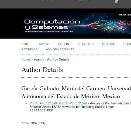
In
HOME
ABOUT
LOG IN
REGISTER
SEARCH
CUR
ARCHIVES
ANNOUNCEMENTS
Home
>
Search
>
Author Details
Author Details
García-Galindo, María del Carmen, Universi
Autónoma del Estado de México, Mexico
Vol 30, No 1 (2026): Vol. 30 No. 1 (2026)
- Articles of the Thematic Sect
Emotion-Aware LSTM Networks for Detecting Suicide Notes
ABSTRACT
PDF
ISSN: 2007-9737