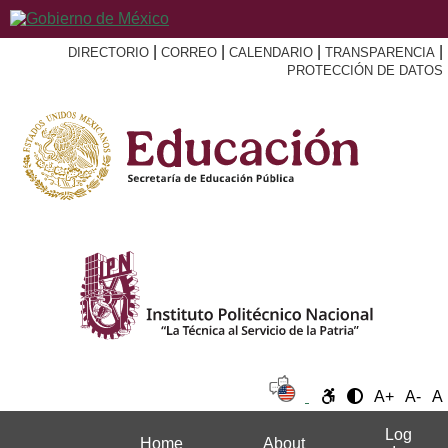
|
|
|
|
DIRECTORIO
CORREO
CALENDARIO
TRANSPARENCIA
PROTECCIÓN DE DATOS
A+
A-
A
Log
Home
About