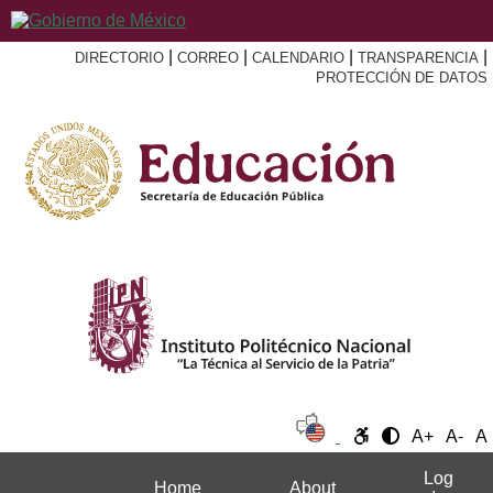
|
|
|
|
DIRECTORIO
CORREO
CALENDARIO
TRANSPARENCIA
PROTECCIÓN DE DATOS
A+
A-
A
Log
Home
About