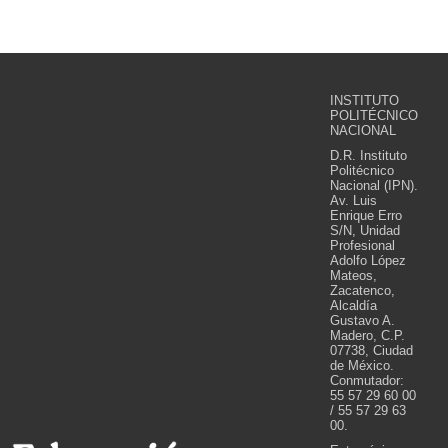
INSTITUTO
POLITÉCNICO
NACIONAL
D.R. Instituto
Politécnico
Nacional (IPN).
Av. Luis
Enrique Erro
S/N, Unidad
Profesional
Adolfo López
Mateos,
Zacatenco,
Alcaldía
Gustavo A.
Madero, C.P.
07738, Ciudad
de México.
Conmutador:
55 57 29 60 00
/ 55 57 29 63
00.