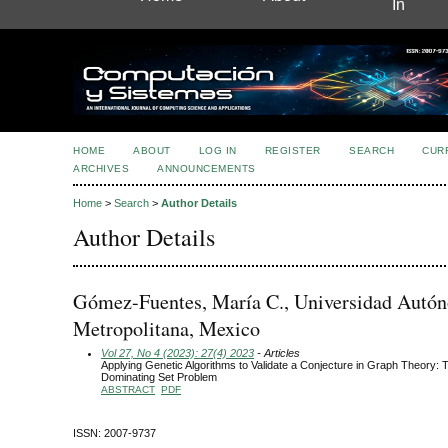
In
HOME
ABOUT
LOG IN
REGISTER
SEARCH
CUR
ARCHIVES
ANNOUNCEMENTS
Home
>
Search
>
Author Details
Author Details
Gómez-Fuentes, María C., Universidad Autó
Metropolitana, Mexico
Vol 27, No 4 (2023): 27(4) 2023
- Articles
Applying Genetic Algorithms to Validate a Conjecture in Graph Theory:
Dominating Set Problem
ABSTRACT
PDF
ISSN: 2007-9737