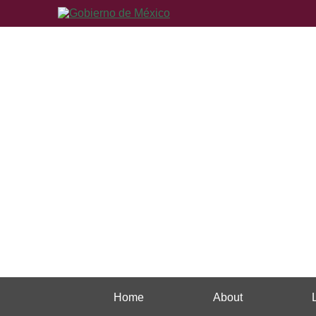
Home
About