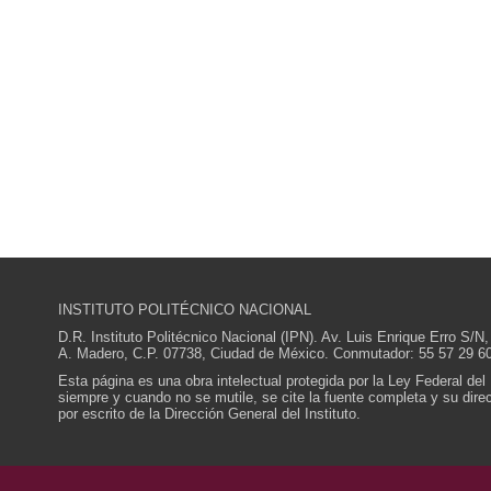
INSTITUTO POLITÉCNICO NACIONAL
D.R. Instituto Politécnico Nacional (IPN). Av. Luis Enrique Erro S
A. Madero, C.P. 07738, Ciudad de México. Conmutador: 55 57 29 60
Esta página es una obra intelectual protegida por la Ley Federal del
siempre y cuando no se mutile, se cite la fuente completa y su direcc
por escrito de la Dirección General del Instituto.