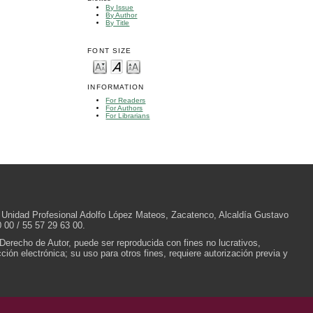
By Issue
By Author
By Title
FONT SIZE
INFORMATION
For Readers
For Authors
For Librarians
/N, Unidad Profesional Adolfo López Mateos, Zacatenco, Alcaldía Gustavo
 00 / 55 57 29 63 00.
 Derecho de Autor, puede ser reproducida con fines no lucrativos,
ión electrónica; su uso para otros fines, requiere autorización previa y