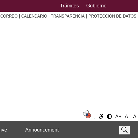
Trámites
Gobierno
|
|
|
|
CORREO
CALENDARIO
TRANSPARENCIA
PROTECCIÓN DE DATOS
A+
A-
A
ive
Announcement