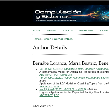
HOME
ABOUT
LOG IN
REGISTER
SEARC
Home
>
Search
>
Author Details
Author Details
Bernábe Loranca, María Beatriz, Ben
Vol 20, No 4 (2016): Thematic Issue: Research Advances an
A Mathematical Model for Optimizing Resources of Scientifi
ABSTRACT
PDF (SPANISH)
Vol 26, No 1 (2022): Recent Advances in Language & Knowle
Issue
Application of the LDA Model for Obtaining Topics from 
ABSTRACT
PDF
Vol 29, No 4 (2025): Vol 29 No 4 (2025)
- Articles
Logistics Application for the Capacited Facility Plant Locati
ABSTRACT
PDF
ISSN: 2007-9737