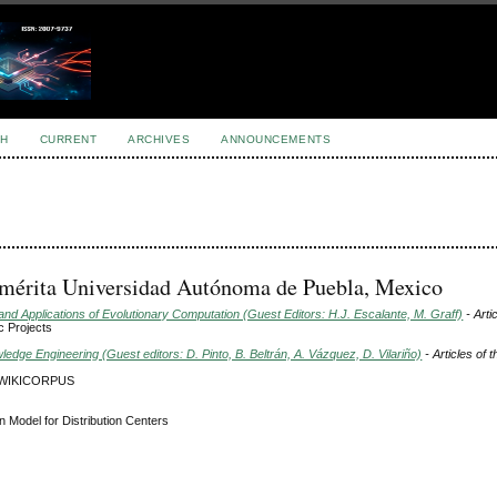
H
CURRENT
ARCHIVES
ANNOUNCEMENTS
emérita Universidad Autónoma de Puebla, Mexico
d Applications of Evolutionary Computation (Guest Editors: H.J. Escalante, M. Graff)
- Arti
c Projects
dge Engineering (Guest editors: D. Pinto, B. Beltrán, A. Vázquez, D. Vilariño)
- Articles of 
the WIKICORPUS
on Model for Distribution Centers