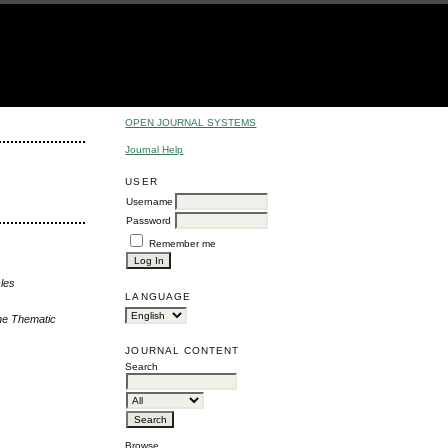
OPEN JOURNAL SYSTEMS
Journal Help
USER
Username
Password
Remember me
cles
LANGUAGE
the Thematic
JOURNAL CONTENT
Search
Browse