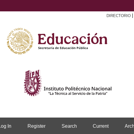
DIRECTORIO
Log In
Register
Search
Current
Arch