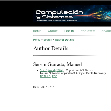
HOME
ABOUT
LOG IN
REGISTER
SEARC
Home
>
Search
>
Author Details
Author Details
Servin Guirado, Manuel
Vol. 7, No. 4 (2004)
- Report on PhD Thesis
Neural Networks applied to 3D Object Depth Recovery
DETAILS
PDF
ISSN: 2007-9737