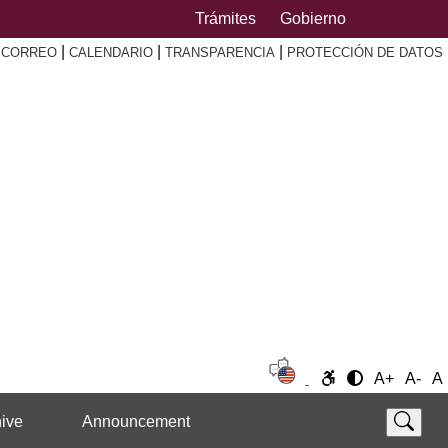
Trámites
Gobierno
|
|
|
|
CORREO
CALENDARIO
TRANSPARENCIA
PROTECCIÓN DE DATOS
A+
A-
A
ive
Announcement