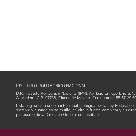
INSTITUTO POLITÉCNICO NACIONAL
D.R. Instituto Politécnico Nacional (IPN). Av. Luis Enrique Erro S
A. Madero, C.P. 07738, Ciudad de México. Conmutador: 55 57 29 60
Esta página es una obra intelectual protegida por la Ley Federal del
siempre y cuando no se mutile, se cite la fuente completa y su direcc
por escrito de la Dirección General del Instituto.