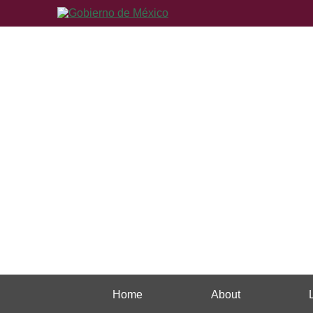
Home
About