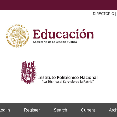
DIRECTORIO
Log In
Register
Search
Current
Arch