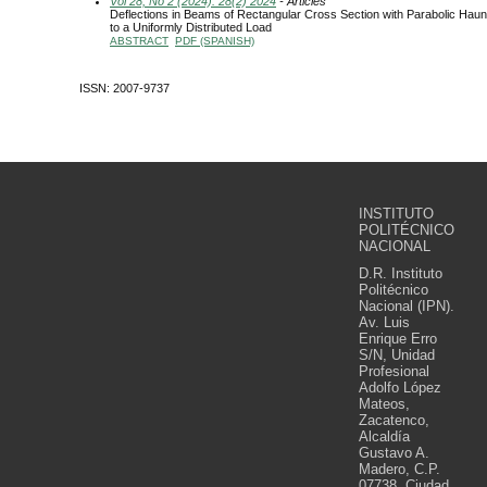
Vol 28, No 2 (2024): 28(2) 2024
- Articles
Deflections in Beams of Rectangular Cross Section with Parabolic Hau
to a Uniformly Distributed Load
ABSTRACT
PDF (SPANISH)
ISSN: 2007-9737
INSTITUTO
POLITÉCNICO
NACIONAL
D.R. Instituto
Politécnico
Nacional (IPN).
Av. Luis
Enrique Erro
S/N, Unidad
Profesional
Adolfo López
Mateos,
Zacatenco,
Alcaldía
Gustavo A.
Madero, C.P.
07738, Ciudad