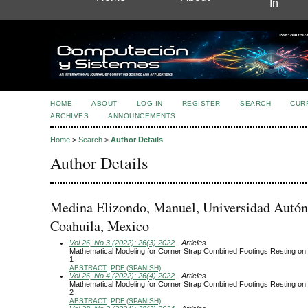
In
HOME
ABOUT
LOG IN
REGISTER
SEARCH
CUR
ARCHIVES
ANNOUNCEMENTS
Home
>
Search
>
Author Details
Author Details
Medina Elizondo, Manuel, Universidad Autó
Coahuila, Mexico
Vol 26, No 3 (2022): 26(3) 2022
- Articles
Mathematical Modeling for Corner Strap Combined Footings Resting on 
1
ABSTRACT
PDF (SPANISH)
Vol 26, No 4 (2022): 26(4) 2022
- Articles
Mathematical Modeling for Corner Strap Combined Footings Resting on 
2
ABSTRACT
PDF (SPANISH)