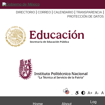
|
|
|
|
DIRECTORIO
CORREO
CALENDARIO
TRANSPARENCIA
PROTECCIÓN DE DATOS
A+
A-
A
Log
Home
About