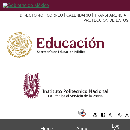
|
|
|
|
DIRECTORIO
CORREO
CALENDARIO
TRANSPARENCIA
PROTECCIÓN DE DATOS
A+
A-
A
Log
Home
About