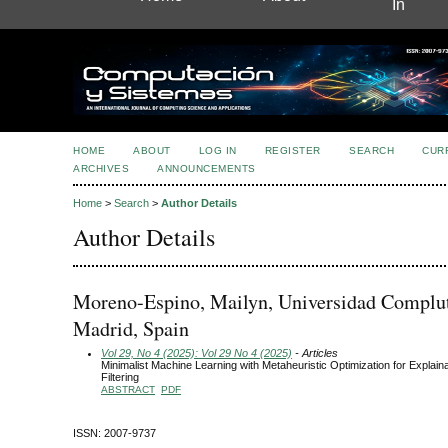
In
HOME
ABOUT
LOG IN
REGISTER
SEARCH
CUR
ARCHIVES
ANNOUNCEMENTS
Home
>
Search
>
Author Details
Author Details
Moreno-Espino, Mailyn, Universidad Complu
Madrid, Spain
Vol 29, No 4 (2025): Vol 29 No 4 (2025)
- Articles
Minimalist Machine Learning with Metaheuristic Optimization for Explai
Filtering
ABSTRACT
PDF
ISSN: 2007-9737