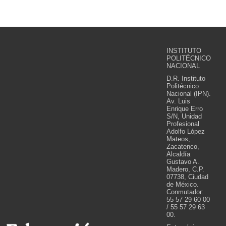
INSTITUTO
POLITÉCNICO
NACIONAL
D.R. Instituto
Politécnico
Nacional (IPN).
Av. Luis
Enrique Erro
S/N, Unidad
Profesional
Adolfo López
Mateos,
Zacatenco,
Alcaldía
Gustavo A.
Madero, C.P.
07738, Ciudad
de México.
Conmutador:
55 57 29 60 00
/ 55 57 29 63
00.