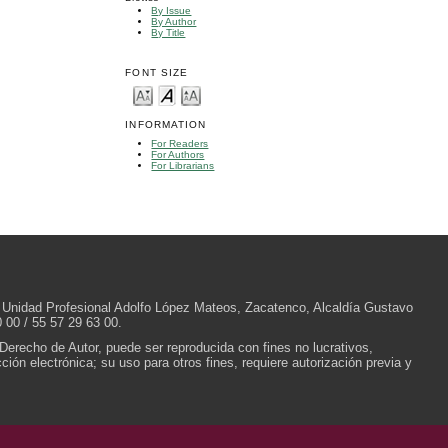
By Issue
By Author
By Title
FONT SIZE
INFORMATION
For Readers
For Authors
For Librarians
/N, Unidad Profesional Adolfo López Mateos, Zacatenco, Alcaldía Gustavo
 00 / 55 57 29 63 00.
 Derecho de Autor, puede ser reproducida con fines no lucrativos,
ión electrónica; su uso para otros fines, requiere autorización previa y