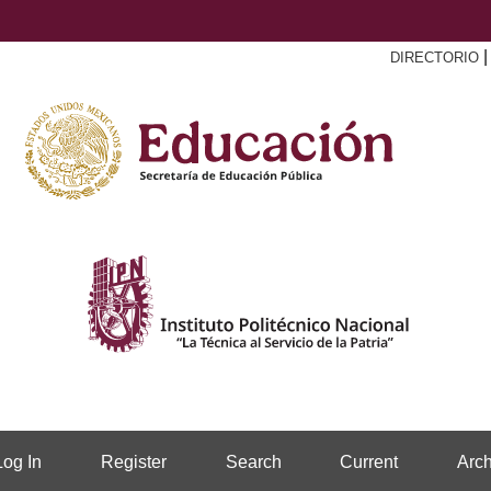
DIRECTORIO
Log In
Register
Search
Current
Arch