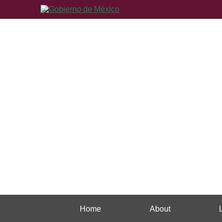
Home
About