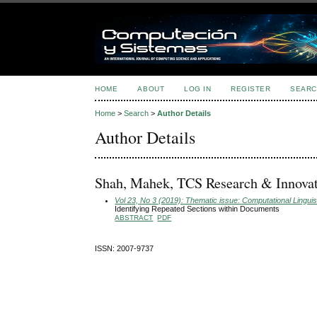
HOME
ABOUT
LOG IN
REGISTER
SEARC
Home
>
Search
>
Author Details
Author Details
Shah, Mahek, TCS Research & Innovati
Vol 23, No 3 (2019): Thematic issue: Computational Linguis
Identifying Repeated Sections within Documents
ABSTRACT
PDF
ISSN: 2007-9737