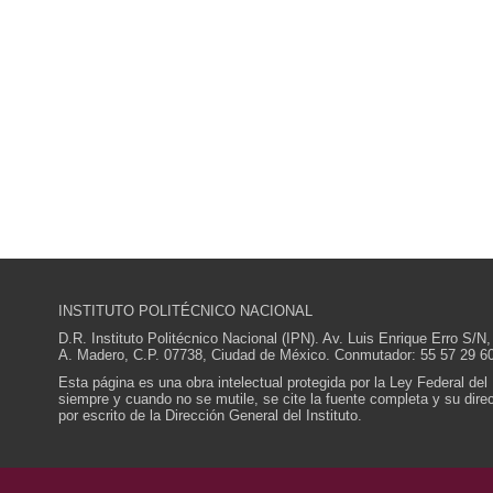
INSTITUTO POLITÉCNICO NACIONAL
D.R. Instituto Politécnico Nacional (IPN). Av. Luis Enrique Erro S
A. Madero, C.P. 07738, Ciudad de México. Conmutador: 55 57 29 60
Esta página es una obra intelectual protegida por la Ley Federal del
siempre y cuando no se mutile, se cite la fuente completa y su direcc
por escrito de la Dirección General del Instituto.