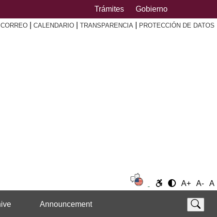
Trámites
Gobierno
|
|
|
|
CORREO
CALENDARIO
TRANSPARENCIA
PROTECCIÓN DE DATOS
A+
A-
A
ive
Announcement