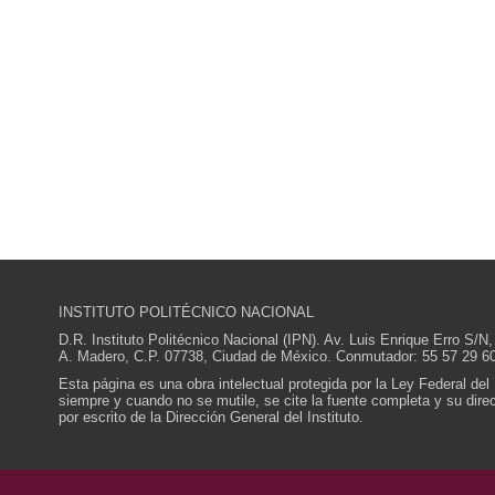
INSTITUTO POLITÉCNICO NACIONAL
D.R. Instituto Politécnico Nacional (IPN). Av. Luis Enrique Erro S
A. Madero, C.P. 07738, Ciudad de México. Conmutador: 55 57 29 60
Esta página es una obra intelectual protegida por la Ley Federal del
siempre y cuando no se mutile, se cite la fuente completa y su direcc
por escrito de la Dirección General del Instituto.