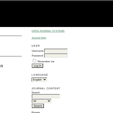
OPEN JOURNAL SYSTEMS
Journal Help
USER
Username
Password
Remember me
an
LANGUAGE
JOURNAL CONTENT
Search
Browse