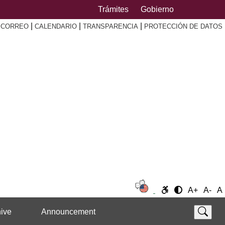
Trámites
Gobierno
|
|
|
|
CORREO
CALENDARIO
TRANSPARENCIA
PROTECCIÓN DE DATOS
A+
A-
A
ive
Announcement