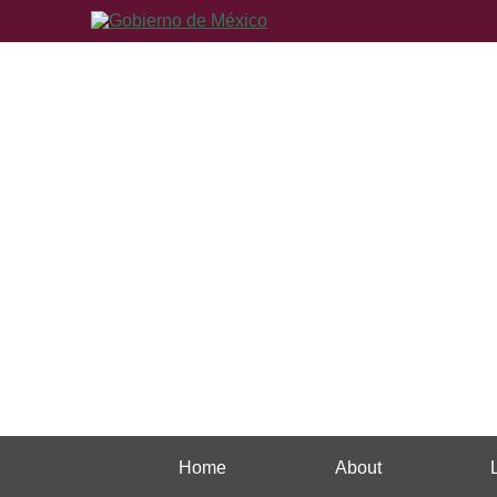
Home
About