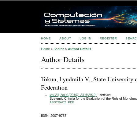
HOME
ABOUT
LOG IN
REGISTER
SEARC
Home
>
Search
>
Author Details
Author Details
Tokun, Lyudmila V., State University
Federation
Vol 23, No 4 (2019): 23-4(2019)
- Articles
Systemic Criteria for the Evaluation of the Role of Monofu
ABSTRACT
PDF
ISSN: 2007-9737