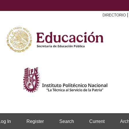
DIRECTORIO
Log In
Register
Search
Current
Arch