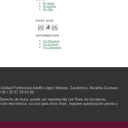
By Issue
By Author
By Title
FONT SIZE
INFORMATION
For Readers
For Authors
For Librarians
/N, Unidad Profesional Adolfo López Mateos, Zacatenco, Alcaldía Gustavo
 00 / 55 57 29 63 00.
 Derecho de Autor, puede ser reproducida con fines no lucrativos,
ión electrónica; su uso para otros fines, requiere autorización previa y