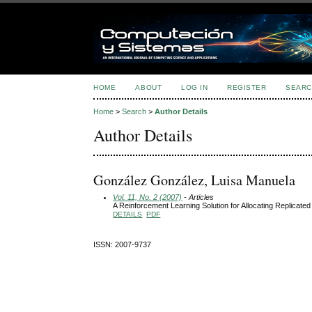
HOME
ABOUT
LOG IN
REGISTER
SEARC
Home
>
Search
>
Author Details
Author Details
González González, Luisa Manuela
Vol. 11, No. 2 (2007)
- Articles
A Reinforcement Learning Solution for Allocating Replicate
DETAILS
PDF
ISSN: 2007-9737