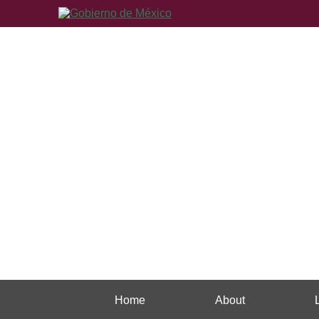
Home
About