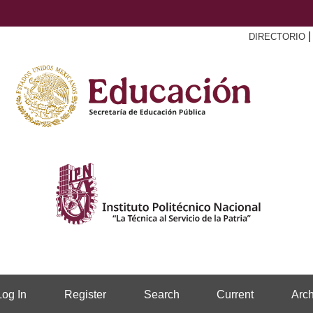
DIRECTORIO
Log In
Register
Search
Current
Arch