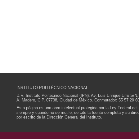
INSTITUTO POLITÉCNICO NACIONAL
D.R. Instituto Politécnico Nacional (IPN). Av. Luis Enrique Erro S
A. Madero, C.P. 07738, Ciudad de México. Conmutador: 55 57 29 60
Esta página es una obra intelectual protegida por la Ley Federal del
siempre y cuando no se mutile, se cite la fuente completa y su direcc
por escrito de la Dirección General del Instituto.