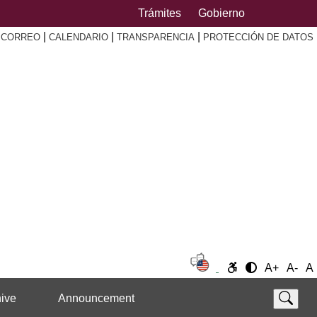
Trámites
Gobierno
|
|
|
|
CORREO
CALENDARIO
TRANSPARENCIA
PROTECCIÓN DE DATOS
A+
A-
A
ive
Announcement