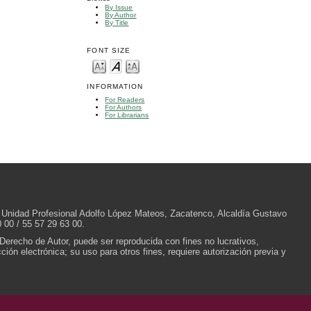
By Issue
By Author
By Title
FONT SIZE
INFORMATION
For Readers
For Authors
For Librarians
/N, Unidad Profesional Adolfo López Mateos, Zacatenco, Alcaldía Gustavo
 00 / 55 57 29 63 00.
 Derecho de Autor, puede ser reproducida con fines no lucrativos,
ión electrónica; su uso para otros fines, requiere autorización previa y