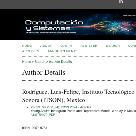
In
HOME
ABOUT
LOG IN
REGISTER
SEARCH
CUR
ARCHIVES
ANNOUNCEMENTS
Home
>
Search
>
Author Details
Author Details
Rodríguez, Luis-Felipe, Instituto Tecnológico
Sonora (ITSON), Mexico
Vol 28, No 2 (2024): 28(2) 2024
- Articles
Young Adults' Instagram Posts and Depressive Moods: A study in Mexico
ABSTRACT
PDF
ISSN: 2007-9737