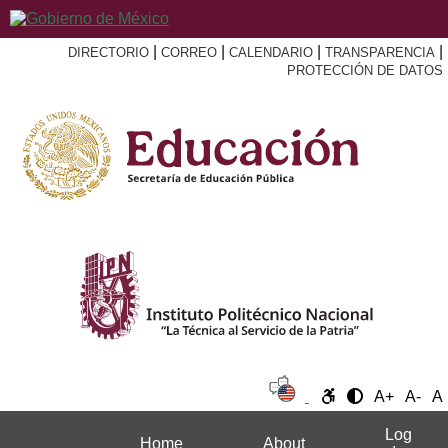
|
|
|
|
DIRECTORIO
CORREO
CALENDARIO
TRANSPARENCIA
PROTECCIÓN DE DATOS
A+
A-
A
Log
Home
About