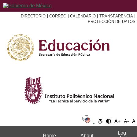
|
|
|
|
DIRECTORIO
CORREO
CALENDARIO
TRANSPARENCIA
PROTECCIÓN DE DATOS
A+
A-
A
Log
Home
About