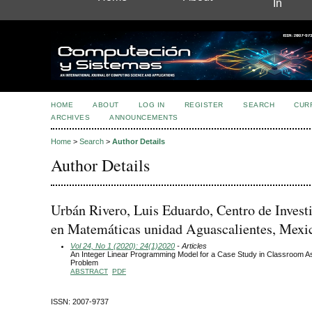
In
HOME
ABOUT
LOG IN
REGISTER
SEARCH
CUR
ARCHIVES
ANNOUNCEMENTS
Home
>
Search
>
Author Details
Author Details
Urbán Rivero, Luis Eduardo, Centro de Invest
en Matemáticas unidad Aguascalientes, Mexi
Vol 24, No 1 (2020): 24(1)2020
- Articles
An Integer Linear Programming Model for a Case Study in Classroom 
Problem
ABSTRACT
PDF
ISSN: 2007-9737