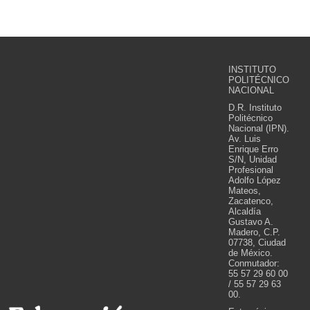
INSTITUTO
POLITÉCNICO
NACIONAL
D.R. Instituto
Politécnico
Nacional (IPN).
Av. Luis
Enrique Erro
S/N, Unidad
Profesional
Adolfo López
Mateos,
Zacatenco,
Alcaldía
Gustavo A.
Madero, C.P.
07738, Ciudad
de México.
Conmutador:
55 57 29 60 00
/ 55 57 29 63
00.