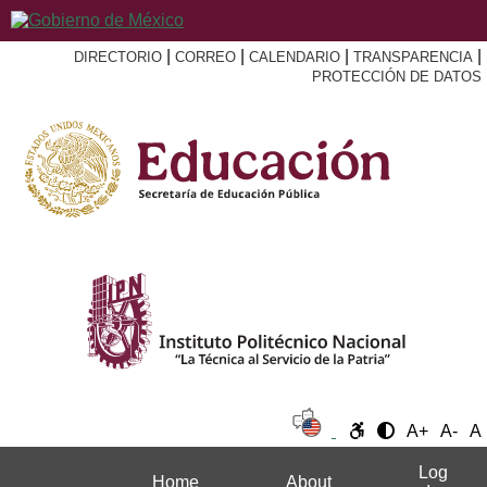
|
|
|
|
DIRECTORIO
CORREO
CALENDARIO
TRANSPARENCIA
PROTECCIÓN DE DATOS
A+
A-
A
Log
Home
About