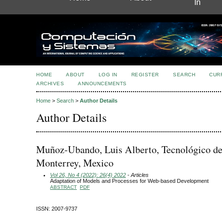
In
HOME
ABOUT
LOG IN
REGISTER
SEARCH
CUR
ARCHIVES
ANNOUNCEMENTS
Home
>
Search
>
Author Details
Author Details
Muñoz-Ubando, Luis Alberto, Tecnológico d
Monterrey, Mexico
Vol 26, No 4 (2022): 26(4) 2022
- Articles
Adaptation of Models and Processes for Web-based Development
ABSTRACT
PDF
ISSN: 2007-9737