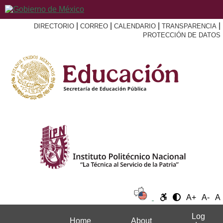
|
|
|
|
DIRECTORIO
CORREO
CALENDARIO
TRANSPARENCIA
PROTECCIÓN DE DATOS
A+
A-
A
Log
Home
About