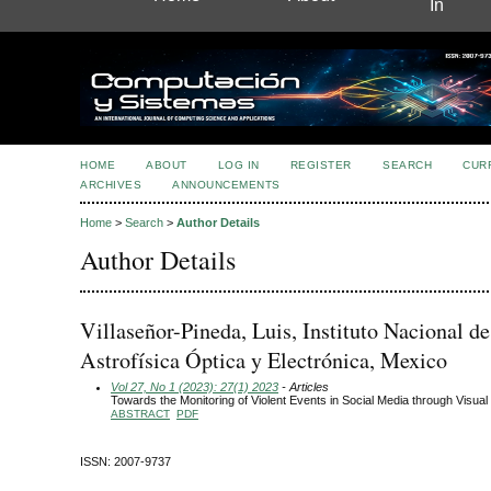
In
HOME
ABOUT
LOG IN
REGISTER
SEARCH
CUR
ARCHIVES
ANNOUNCEMENTS
Home
>
Search
>
Author Details
Author Details
Villaseñor-Pineda, Luis, Instituto Nacional de
Astrofísica Óptica y Electrónica, Mexico
Vol 27, No 1 (2023): 27(1) 2023
- Articles
Towards the Monitoring of Violent Events in Social Media through Visual
ABSTRACT
PDF
ISSN: 2007-9737