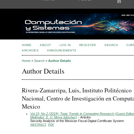
In
HOME
ABOUT
LOG IN
REGISTER
SEARCH
CUR
ARCHIVES
ANNOUNCEMENTS
Home
>
Search
>
Author Details
Author Details
Rivera-Zamarripa, Luis, Instituto Politécnico
Nacional, Centro de Investigación en Comput
Mexico
Vol 23, No 2 (2019): Topic Trends in Computing Research (Guest Editors
Meléndez, E. U. Moya Sánchez)
- Articles
Security Analysis of the Mexican Fiscal Digital Certificate System
ABSTRACT
PDF