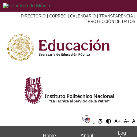
|
|
|
|
DIRECTORIO
CORREO
CALENDARIO
TRANSPARENCIA
PROTECCIÓN DE DATOS
A+
A-
A
Log
Home
About