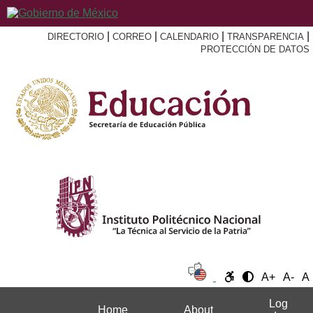
|
|
|
|
DIRECTORIO
CORREO
CALENDARIO
TRANSPARENCIA
PROTECCIÓN DE DATOS
A+
A-
A
Log
Home
About