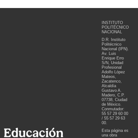
INSTITUTO
POLITÉCNICO
NACIONAL
D.R. Instituto
Politécnico
Nacional (IPN).
Av. Luis
Enrique Erro
S/N, Unidad
Profesional
Adolfo López
Mateos,
Zacatenco,
Alcaldía
Gustavo A.
Madero, C.P.
07738, Ciudad
de México.
Conmutador:
55 57 29 60 00
/ 55 57 29 63
00.
Esta página es
una obra