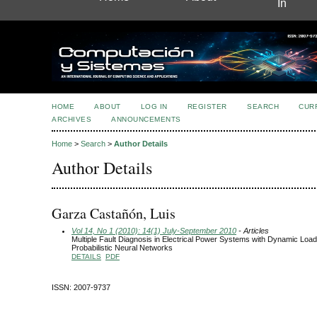
In
HOME
ABOUT
LOG IN
REGISTER
SEARCH
CUR
ARCHIVES
ANNOUNCEMENTS
Home
>
Search
>
Author Details
Author Details
Garza Castañón, Luis
Vol 14, No 1 (2010): 14(1) July-September 2010
- Articles
Multiple Fault Diagnosis in Electrical Power Systems with Dynamic Lo
Probabilistic Neural Networks
DETAILS
PDF
ISSN: 2007-9737