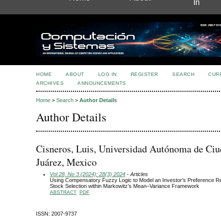
In
HOME
ABOUT
LOG IN
REGISTER
SEARCH
CUR
ARCHIVES
ANNOUNCEMENTS
Home
>
Search
>
Author Details
Author Details
Cisneros, Luis, Universidad Autónoma de Ci
Juárez, Mexico
Vol 28, No 3 (2024): 28(3) 2024
- Articles
Using Compensatory Fuzzy Logic to Model an Investor’s Preference Reg
Stock Selection within Markowitz’s Mean–Variance Framework
ABSTRACT
PDF
ISSN: 2007-9737