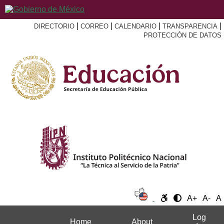
|
|
|
|
DIRECTORIO
CORREO
CALENDARIO
TRANSPARENCIA
PROTECCIÓN DE DATOS
A+
A-
A
Log
Home
About