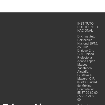
INSTITUTO
POLITÉCNICO
NACIONAL
D.R. Instituto
Politécnico
Nacional (IPN).
Av. Luis
Enrique Erro
S/N, Unidad
Profesional
Adolfo López
Mateos,
Zacatenco,
Alcaldía
Gustavo A.
Madero, C.P.
07738, Ciudad
de México.
Conmutador:
55 57 29 60 00
/ 55 57 29 63
00.