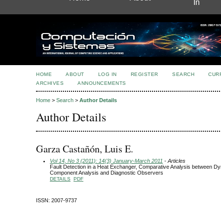
In
HOME
ABOUT
LOG IN
REGISTER
SEARCH
CUR
ARCHIVES
ANNOUNCEMENTS
Home
>
Search
>
Author Details
Author Details
Garza Castañón, Luis E.
Vol 14, No 3 (2011): 14(3) January-March 2011
- Articles
Fault Detection in a Heat Exchanger, Comparative Analysis between Dy
Component Analysis and Diagnostic Observers
DETAILS
PDF
ISSN: 2007-9737