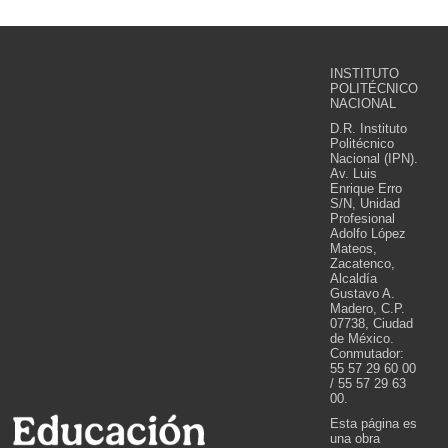
INSTITUTO
POLITÉCNICO
NACIONAL
D.R. Instituto
Politécnico
Nacional (IPN).
Av. Luis
Enrique Erro
S/N, Unidad
Profesional
Adolfo López
Mateos,
Zacatenco,
Alcaldía
Gustavo A.
Madero, C.P.
07738, Ciudad
de México.
Conmutador:
55 57 29 60 00
/ 55 57 29 63
00.
Esta página es
una obra