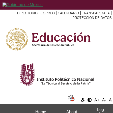
|
|
|
|
DIRECTORIO
CORREO
CALENDARIO
TRANSPARENCIA
PROTECCIÓN DE DATOS
A+
A-
A
Log
Home
About