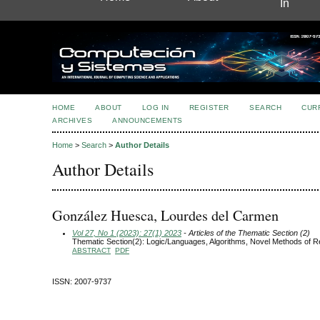
In
HOME
ABOUT
LOG IN
REGISTER
SEARCH
CUR
ARCHIVES
ANNOUNCEMENTS
Home
>
Search
>
Author Details
Author Details
González Huesca, Lourdes del Carmen
Vol 27, No 1 (2023): 27(1) 2023
- Articles of the Thematic Section (2)
Thematic Section(2): Logic/Languages, Algorithms, Novel Methods of 
ABSTRACT
PDF
ISSN: 2007-9737