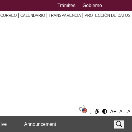
Trámites
Gobierno
|
|
|
|
CORREO
CALENDARIO
TRANSPARENCIA
PROTECCIÓN DE DATOS
A+
A-
A
ive
Announcement