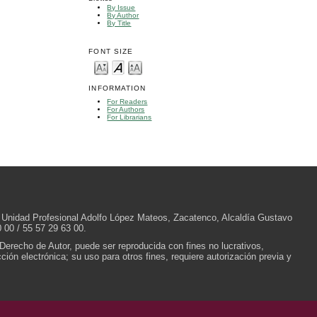
By Issue
By Author
By Title
FONT SIZE
INFORMATION
For Readers
For Authors
For Librarians
/N, Unidad Profesional Adolfo López Mateos, Zacatenco, Alcaldía Gustavo
 00 / 55 57 29 63 00.
 Derecho de Autor, puede ser reproducida con fines no lucrativos,
ión electrónica; su uso para otros fines, requiere autorización previa y