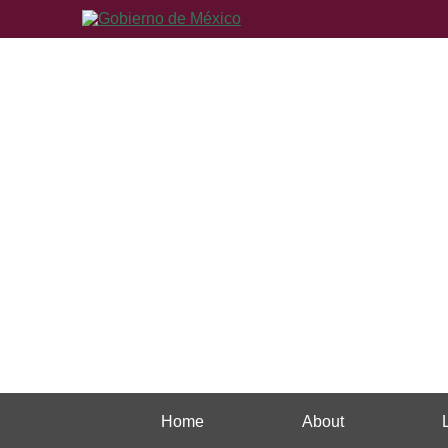
Home
About