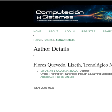
HOME
ABOUT
LOG IN
REGISTER
SEARC
Home
>
Search
>
Author Details
Author Details
Flores Quevedo, Lizeth, Tecnológico
Vol 24, No 1 (2020): 24(1)2020
- Articles
Online Training for Franchises through a Learning Manag
ABSTRACT
PDF (SPANISH)
ISSN: 2007-9737