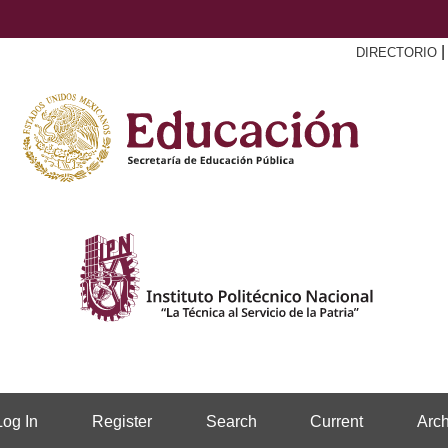
DIRECTORIO
Log In
Register
Search
Current
Arch