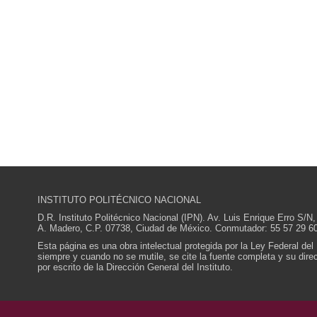
INSTITUTO POLITÉCNICO NACIONAL
D.R. Instituto Politécnico Nacional (IPN). Av. Luis Enrique Erro S
A. Madero, C.P. 07738, Ciudad de México. Conmutador: 55 57 29 60
Esta página es una obra intelectual protegida por la Ley Federal del
siempre y cuando no se mutile, se cite la fuente completa y su direcc
por escrito de la Dirección General del Instituto.