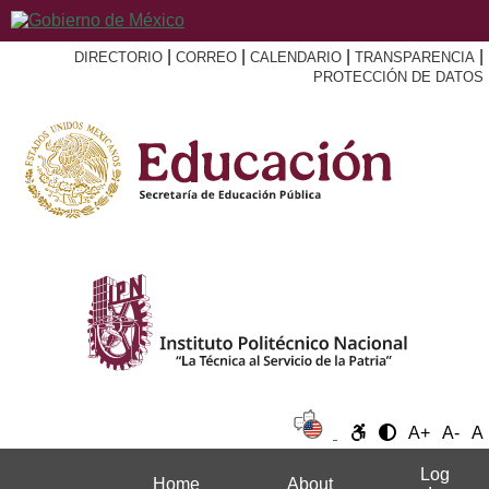
|
|
|
|
DIRECTORIO
CORREO
CALENDARIO
TRANSPARENCIA
PROTECCIÓN DE DATOS
A+
A-
A
Log
Home
About